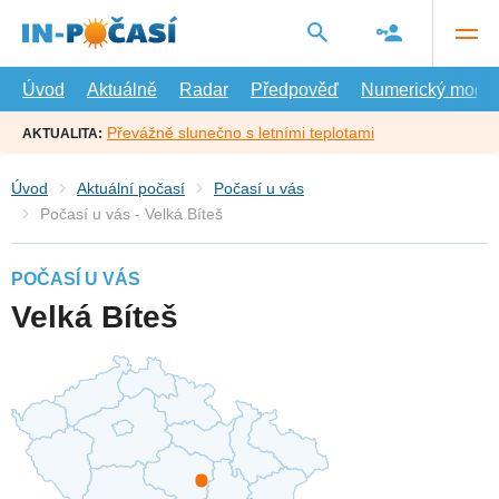
Přejít
na
hlavní
obsah
Úvod
Aktuálně
Radar
Předpověď
Numerický model
Převážně slunečno s letními teplotami
AKTUALITA:
Úvod
Aktuální počasí
Počasí u vás
Počasí u vás - Velká Bíteš
POČASÍ U VÁS
Velká Bíteš