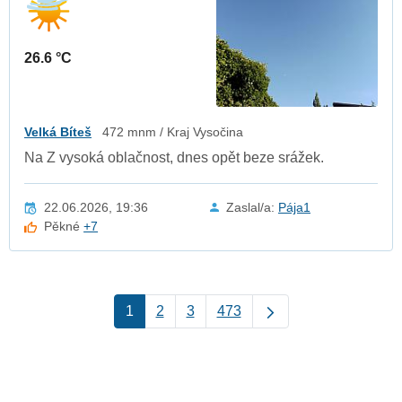
26.6 °C
Velká Bíteš
472 mnm / Kraj Vysočina
Na Z vysoká oblačnost, dnes opět beze srážek.
22.06.2026, 19:36
Zaslal/a:
Pája1
Pěkné
+7
1
2
3
473