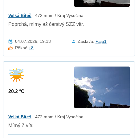
Velká Bíteš
472 mnm / Kraj Vysočina
Poprchá, mírný až čerstvý SZZ vítr.
04.07.2026, 19:13
Zaslal/a:
Pája1
Pěkné
+8
20.2 °C
Velká Bíteš
472 mnm / Kraj Vysočina
Mírný Z vítr.