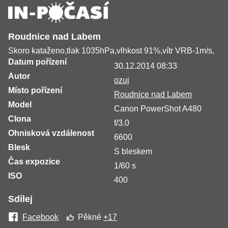
Roudnice nad Labem
Skoro kataženo,tlak 1035hPa,vlhkost 91%,vítr VRB-1m/s,
Datum pořízení
30.12.2014 08:33
Autor
ozuj
Místo pořízení
Roudnice nad Labem
Model
Canon PowerShot A480
Clona
f/3.0
Ohnisková vzdálenost
6600
Blesk
S bleskem
Čas expozice
1/60 s
ISO
400
Sdílej
Facebook
Pěkné
+17