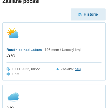
Zaslané počasí
Historie
Roudnice nad Labem
196 mnm / Ústecký kraj
-3 °C
19.11.2022, 08:22
Zaslal/a:
ozuj
1 cm