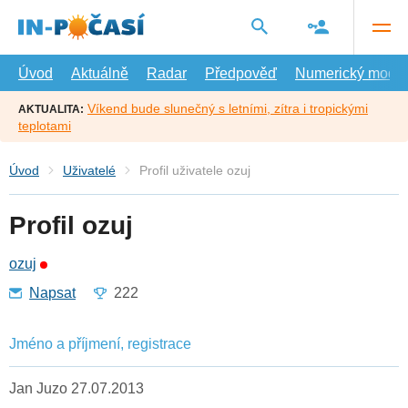
Přejít
na
hlavní
obsah
Úvod
Aktuálně
Radar
Předpověď
Numerický model
Víkend bude slunečný s letními, zítra i tropickými
AKTUALITA:
teplotami
Úvod
Uživatelé
Profil uživatele ozuj
Profil ozuj
ozuj
Napsat
222
Jméno a příjmení, registrace
Jan Juzo 27.07.2013