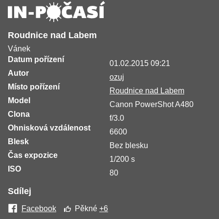
Roudnice nad Labem
Vánek
Datum pořízení
01.02.2015 09:21
Autor
ozuj
Místo pořízení
Roudnice nad Labem
Model
Canon PowerShot A480
Clona
f/3.0
Ohnisková vzdálenost
6600
Blesk
Bez blesku
Čas expozice
1/200 s
ISO
80
Sdílej
Facebook
Pěkné
+6