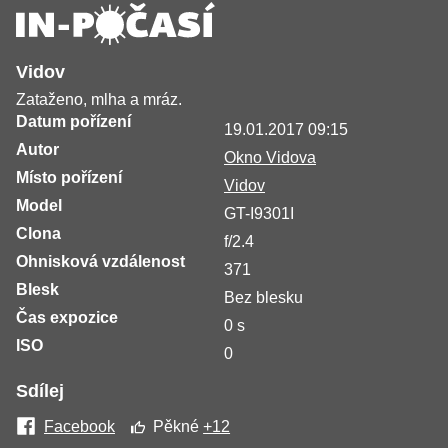
Vidov
Zataženo, mlha a mráz.
Datum pořízení
19.01.2017 09:15
Autor
Okno Vidova
Místo pořízení
Vidov
Model
GT-I9301I
Clona
f/2.4
Ohnisková vzdálenost
371
Blesk
Bez blesku
Čas expozice
0 s
ISO
0
Sdílej
Facebook
Pěkné
+12