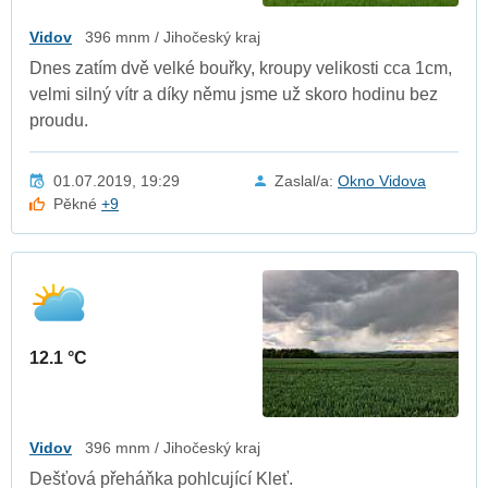
Vidov
396 mnm / Jihočeský kraj
Dnes zatím dvě velké bouřky, kroupy velikosti cca 1cm,
velmi silný vítr a díky němu jsme už skoro hodinu bez
proudu.
01.07.2019, 19:29
Zaslal/a:
Okno Vidova
Pěkné
+9
12.1 °C
Vidov
396 mnm / Jihočeský kraj
Dešťová přeháňka pohlcující Kleť.