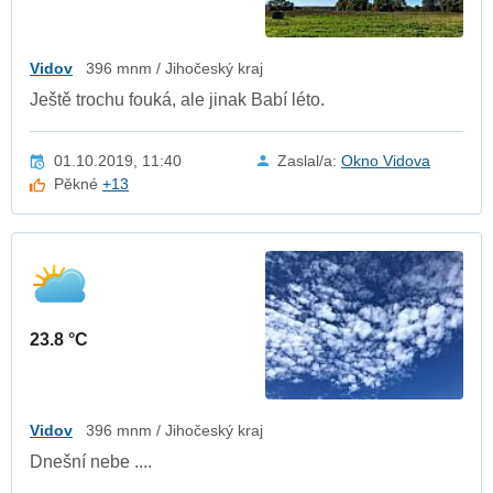
Vidov
396 mnm / Jihočeský kraj
Ještě trochu fouká, ale jinak Babí léto.
01.10.2019, 11:40
Zaslal/a:
Okno Vidova
Pěkné
+13
23.8 °C
Vidov
396 mnm / Jihočeský kraj
Dnešní nebe ....