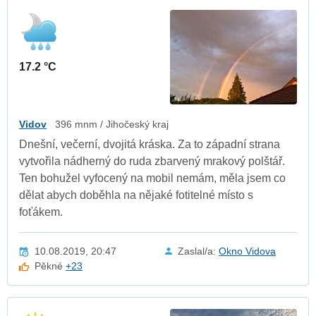
17.2 °C
Vidov
396 mnm / Jihočeský kraj
Dnešní, večerní, dvojitá kráska. Za to západní strana
vytvořila nádherný do ruda zbarvený mrakový polštář.
Ten bohužel vyfocený na mobil nemám, měla jsem co
dělat abych doběhla na nějaké fotitelné místo s
foťákem.
10.08.2019, 20:47
Zaslal/a:
Okno Vidova
Pěkné
+23