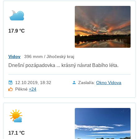
17.9 °C
Vidov
396 mnm / Jihočeský kraj
Dnešní pozápadovka ... krásný návrat Babího léta.
12.10.2019, 18:32
Zaslal/a:
Okno Vidova
Pěkné
+24
17.1 °C