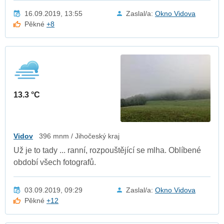
16.09.2019, 13:55
Zaslal/a:
Okno Vidova
Pěkné
+8
13.3 °C
Vidov
396 mnm / Jihočeský kraj
Už je to tady ... ranní, rozpouštějící se mlha. Oblíbené
období všech fotografů.
03.09.2019, 09:29
Zaslal/a:
Okno Vidova
Pěkné
+12