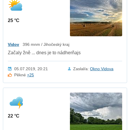
25 °C
Vidov
396 mnm / Jihočeský kraj
Začaly žně ... dnes je to nádherňajs
05.07.2019, 20:21
Zaslal/a:
Okno Vidova
Pěkné
+25
22 °C