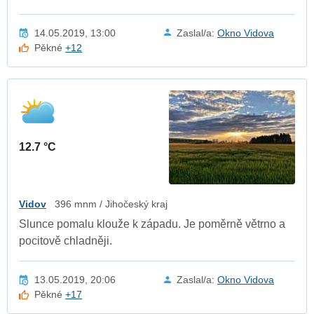
14.05.2019, 13:00
Zaslal/a:
Okno Vidova
Pěkné
+12
12.7 °C
Vidov
396 mnm / Jihočeský kraj
Slunce pomalu klouže k západu. Je poměrně větrno a
pocitově chladněji.
13.05.2019, 20:06
Zaslal/a:
Okno Vidova
Pěkné
+17