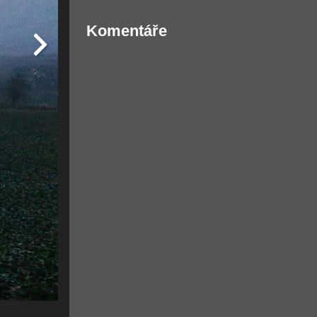
Komentáře
Žádné komentáře nebyly přidány.