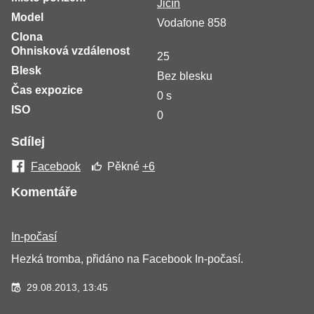
Jičín
Model
Vodafone 858
Clona
Ohnisková vzdálenost
25
Blesk
Bez blesku
Čas expozice
0 s
ISO
0
Sdílej
Facebook
Pěkné
+6
Komentáře
In-počasí
Hezká tromba, přidáno na Facebook In-počasí.
29.08.2013, 13:45