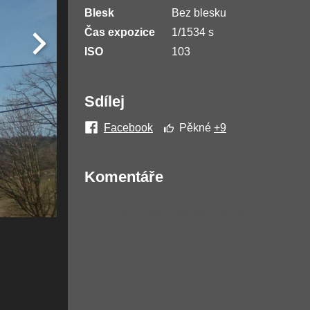
Blesk
Bez blesku
Čas expozice
1/1534 s
ISO
103
Sdílej
Facebook
Pěkné
+9
Komentáře
Žádné komentáře nebyly přidány.