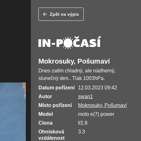
Zpět na výpis
Mokrosuky, Pošumaví
Dnes zatím chladný, ale nádherný,
slunečný den.. Tlak 1003hPa.
Datum pořízení
12.03.2023 09:42
Autor
swan1
Místo pořízení
Mokrosuky, Pošumaví
Model
moto e(7) power
Clona
f/2.8
Ohnisková
3.3
vzdálenost