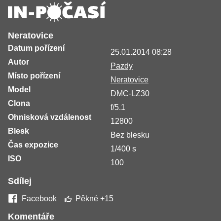
Neratovice
Datum pořízení
25.01.2014 08:28
Autor
Pazdy
Místo pořízení
Neratovice
Model
DMC-LZ30
Clona
f/5.1
Ohnisková vzdálenost
12800
Blesk
Bez blesku
Čas expozice
1/400 s
ISO
100
Sdílej
Facebook
Pěkné
+15
Komentáře