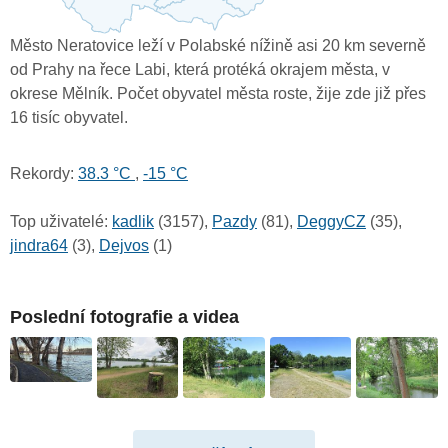
Město Neratovice leží v Polabské nížině asi 20 km severně
od Prahy na řece Labi, která protéká okrajem města, v
okrese Mělník. Počet obyvatel města roste, žije zde již přes
16 tisíc obyvatel.
Rekordy:
38.3 °C
,
-15 °C
Top uživatelé:
kadlik
(3157),
Pazdy
(81),
DeggyCZ
(35),
jindra64
(3),
Dejvos
(1)
Poslední fotografie a videa