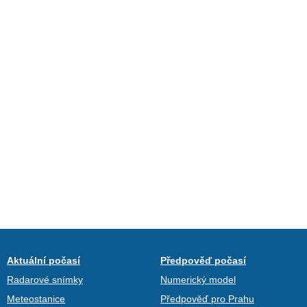
Aktuální počasí
Předpověď počasí
Radarové snímky
Numerický model
Meteostanice
Předpověď pro Prahu