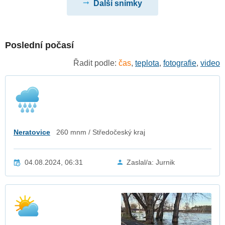
Další snímky
Poslední počasí
Řadit podle:
čas
,
teplota
,
fotografie
,
video
Neratovice
260 mnm / Středočeský kraj
04.08.2024, 06:31
Zaslal/a: Jurnik