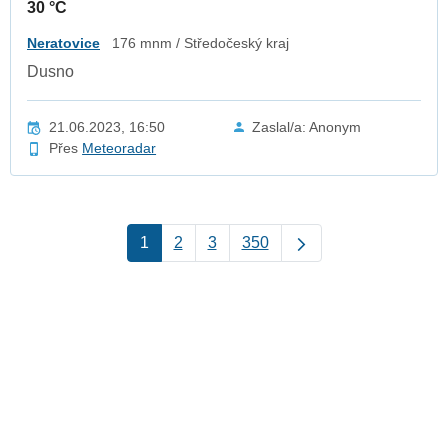
30 °C
Neratovice
176 mnm / Středočeský kraj
Dusno
21.06.2023, 16:50
Zaslal/a: Anonym
Přes
Meteoradar
1
2
3
350