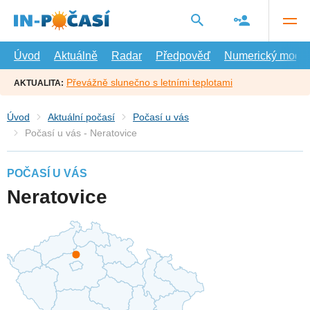
Přejít
na
hlavní
obsah
Úvod
Aktuálně
Radar
Předpověď
Numerický model
Převážně slunečno s letními teplotami
AKTUALITA:
Úvod
Aktuální počasí
Počasí u vás
Počasí u vás - Neratovice
POČASÍ U VÁS
Neratovice