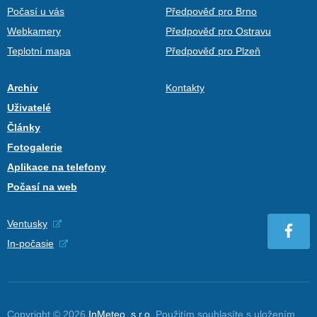
Počasí u vás
Předpověď pro Brno
Webkamery
Předpověď pro Ostravu
Teplotní mapa
Předpověď pro Plzeň
Archiv
Kontakty
Uživatelé
Články
Fotogalerie
Aplikace na telefony
Počasí na web
Ventusky
In-počasie
Copyright © 2026
InMeteo, s.r.o.
Použitím souhlasíte s uložením