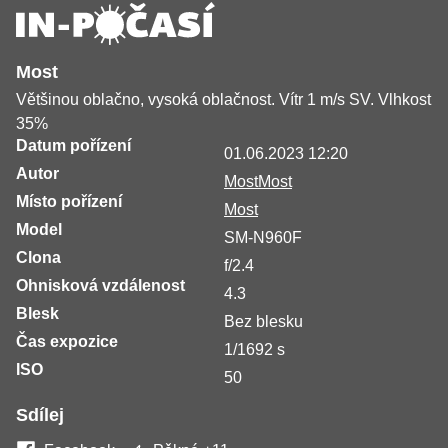
Most
Většinou oblačno, vysoká oblačnost. Vítr 1 m/s SV. Vlhkost
35%
Datum pořízení
01.06.2023 12:20
Autor
MostMost
Místo pořízení
Most
Model
SM-N960F
Clona
f/2.4
Ohnisková vzdálenost
4.3
Blesk
Bez blesku
Čas expozice
1/1692 s
ISO
50
Sdílej