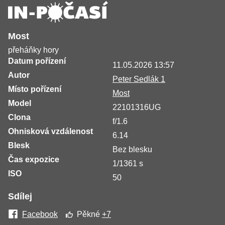
Most
přeháňky hory
Datum pořízení
11.05.2026 13:57
Autor
Peter Sedlák 1
Místo pořízení
Most
Model
22101316UG
Clona
f/1.6
Ohnisková vzdálenost
6.14
Blesk
Bez blesku
Čas expozice
1/1361 s
ISO
50
Sdílej
Facebook
Pěkné
+7