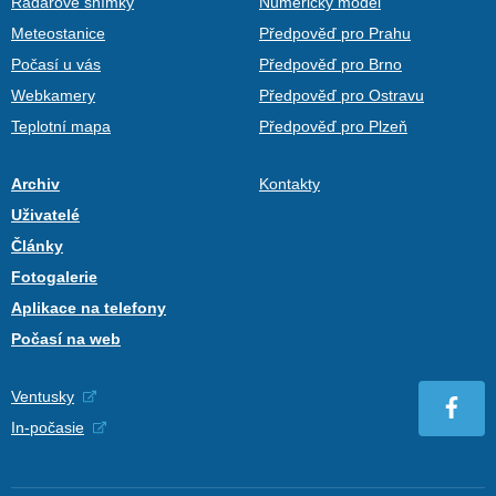
Radarové snímky
Numerický model
Meteostanice
Předpověď pro Prahu
Počasí u vás
Předpověď pro Brno
Webkamery
Předpověď pro Ostravu
Teplotní mapa
Předpověď pro Plzeň
Archiv
Kontakty
Uživatelé
Články
Fotogalerie
Aplikace na telefony
Počasí na web
Ventusky
In-počasie