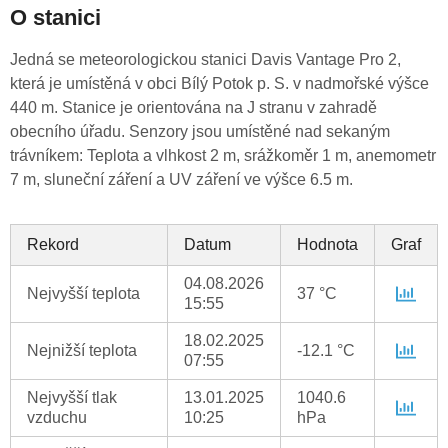
O stanici
Jedná se meteorologickou stanici Davis Vantage Pro 2,
která je umístěná v obci Bílý Potok p. S. v nadmořské výšce
440 m. Stanice je orientována na J stranu v zahradě
obecního úřadu. Senzory jsou umístěné nad sekaným
trávníkem: Teplota a vlhkost 2 m, srážkoměr 1 m, anemometr
7 m, sluneční záření a UV záření ve výšce 6.5 m.
Rekord
Datum
Hodnota
Graf
04.08.2026
Nejvyšší teplota
37 °C
15:55
18.02.2025
Nejnižší teplota
-12.1 °C
07:55
Nejvyšší tlak
13.01.2025
1040.6
vzduchu
10:25
hPa