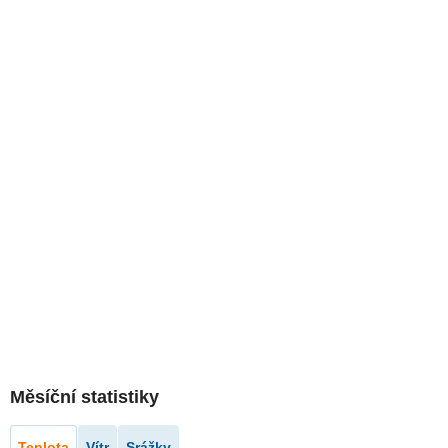
Měsíční statistiky
Teplota
Vítr
Srážky