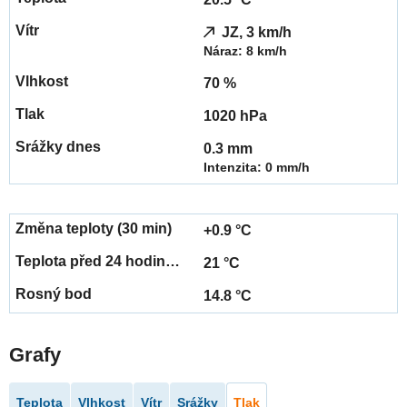
JZ, 3 km/h
Náraz: 8 km/h
70 %
1020 hPa
0.3 mm
Intenzita: 0 mm/h
+0.9 °C
21 °C
14.8 °C
Grafy
Teplota
Vlhkost
Vítr
Srážky
Tlak