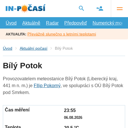
Přejít
na
hlavní
obsah
Úvod
Aktuálně
Radar
Předpověď
Numerický model
Převážně slunečno s letními teplotami
AKTUALITA:
Úvod
Aktuální počasí
Bílý Potok
Bílý Potok
Provozovatelem meteostanice Bílý Potok (Liberecký kraj,
441 m n. m.) je
FIlip Pokorný
, ve spolupráci s OÚ Bílý Potok
pod Smrkem.
23:55
06.08.2026
20.5 °C