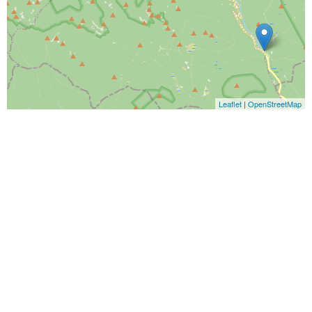
Leaflet
|
OpenStreetMap