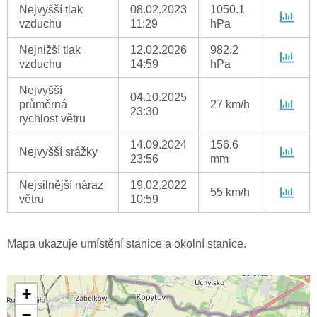
Nejvyšší tlak
08.02.2023
1050.1
vzduchu
11:29
hPa
Nejnižší tlak
12.02.2026
982.2
vzduchu
14:59
hPa
Nejvyšší
04.10.2025
průměrná
27 km/h
23:30
rychlost větru
14.09.2024
156.6
Nejvyšší srážky
23:56
mm
Nejsilnější náraz
19.02.2022
55 km/h
větru
10:59
Mapa ukazuje umístění stanice a okolní stanice.
+
−