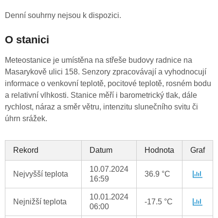
Denní souhrny nejsou k dispozici.
O stanici
Meteostanice je umístěna na střeše budovy radnice na
Masarykově ulici 158. Senzory zpracovávají a vyhodnocují
informace o venkovní teplotě, pocitové teplotě, rosném bodu
a relativní vlhkosti. Stanice měří i barometrický tlak, dále
rychlost, náraz a směr větru, intenzitu slunečního svitu či
úhrn srážek.
Rekord
Datum
Hodnota
Graf
10.07.2024
Nejvyšší teplota
36.9 °C
16:59
10.01.2024
Nejnižší teplota
-17.5 °C
06:00