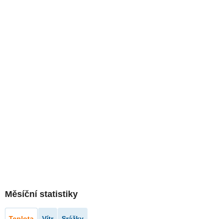
Měsíční statistiky
Teplota
Vítr
Srážky