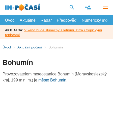
Přejít
na
hlavní
obsah
Úvod
Aktuálně
Radar
Předpověď
Numerický model
Víkend bude slunečný s letními, zítra i tropickými
AKTUALITA:
teplotami
Úvod
Aktuální počasí
Bohumín
Bohumín
Provozovatelem meteostanice Bohumín (Moravskoslezský
kraj, 199 m n. m.) je
město Bohumín
.