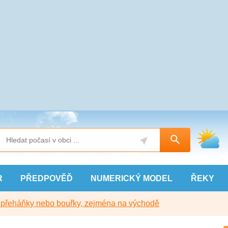
R
PŘEDPOVĚĎ
NUMERICKÝ
MODEL
ŘEKY
y přeháňky nebo bouřky, zejména na východě