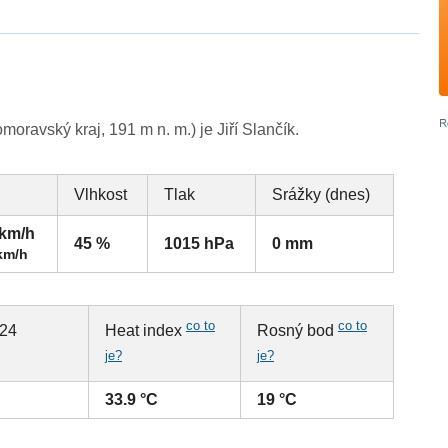
oravský kraj, 191 m n. m.) je Jiří Slančík.
Vlhkost
Tlak
Srážky (dnes)
 km/h
45 %
1015 hPa
0 mm
km/h
co to
co to
 24
Heat index
Rosný bod
je?
je?
33.9 °C
19 °C