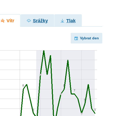
Vítr
Srážky
Tlak
Vybrat den