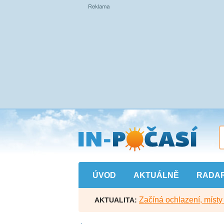
Přejít
na
hlavní
obsah
ÚVOD
AKTUÁLNĚ
RADA
Začíná ochlazení, míst
AKTUALITA: