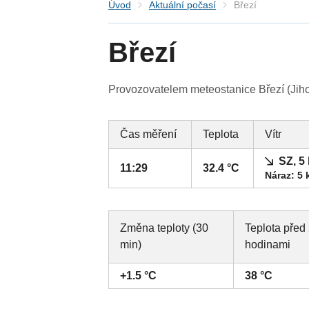
Úvod
Aktuální počasí
Březí
Březí
Provozovatelem meteostanice Březí (Jihom
Čas měření
Teplota
Vítr
SZ, 5
11:29
32.4 °C
Náraz: 5 
Změna teploty (30
Teplota před
min)
hodinami
+1.5 °C
38 °C