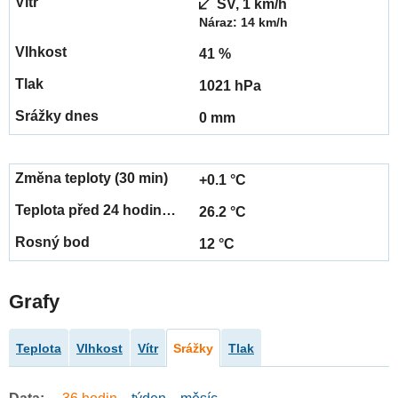
SV, 1 km/h
Náraz: 14 km/h
41 %
1021 hPa
0 mm
+0.1 °C
26.2 °C
12 °C
Grafy
Teplota
Vlhkost
Vítr
Srážky
Tlak