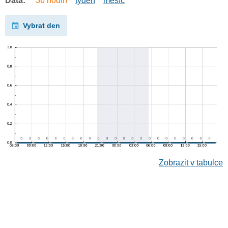
Data:
36 hodin
týden
měsíc
Vybrat den
Zobrazit v tabulce