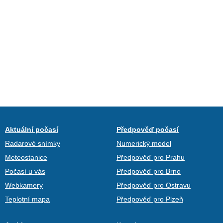
Aktuální počasí
Předpověď počasí
Radarové snímky
Numerický model
Meteostanice
Předpověď pro Prahu
Počasí u vás
Předpověď pro Brno
Webkamery
Předpověď pro Ostravu
Teplotní mapa
Předpověď pro Plzeň