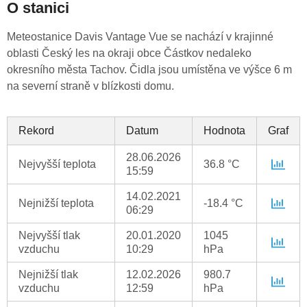
O stanici
Meteostanice Davis Vantage Vue se nachází v krajinné
oblasti Český les na okraji obce Částkov nedaleko
okresního města Tachov. Čidla jsou umístěna ve výšce 6 m
na severní straně v blízkosti domu.
Rekord
Datum
Hodnota
Graf
28.06.2026
Nejvyšší teplota
36.8 °C
15:59
14.02.2021
Nejnižší teplota
-18.4 °C
06:29
Nejvyšší tlak
20.01.2020
1045
vzduchu
10:29
hPa
Nejnižší tlak
12.02.2026
980.7
vzduchu
12:59
hPa