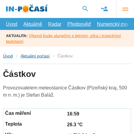
Přejít
na
hlavní
obsah
Úvod
Aktuálně
Radar
Předpověď
Numerický model
Víkend bude slunečný s letními, zítra i tropickými
AKTUALITA:
teplotami
Úvod
Aktuální počasí
Částkov
Částkov
Provozovatelem meteostanice Částkov (Plzeňský kraj, 500
m n. m.) je Stefan Baláž.
16:59
26.3 °C