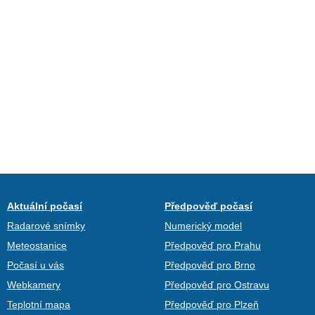
Aktuální počasí
Předpověď počasí
Radarové snímky
Numerický model
Meteostanice
Předpověď pro Prahu
Počasí u vás
Předpověď pro Brno
Webkamery
Předpověď pro Ostravu
Teplotní mapa
Předpověď pro Plzeň