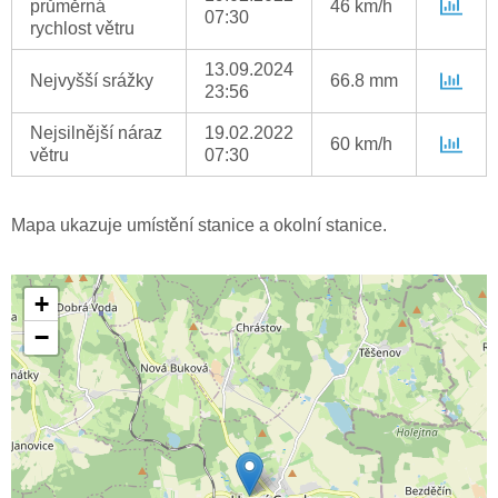
průměrná
46 km/h
07:30
rychlost větru
13.09.2024
Nejvyšší srážky
66.8 mm
23:56
Nejsilnější náraz
19.02.2022
60 km/h
větru
07:30
Mapa ukazuje umístění stanice a okolní stanice.
+
−