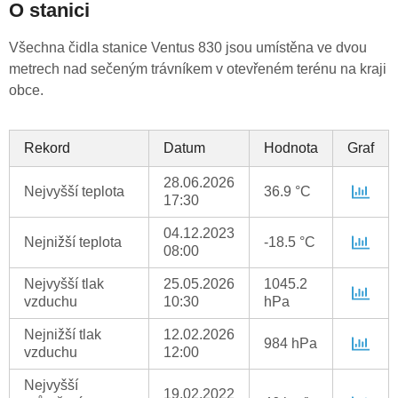
O stanici
Všechna čidla stanice Ventus 830 jsou umístěna ve dvou
metrech nad sečeným trávníkem v otevřeném terénu na kraji
obce.
Rekord
Datum
Hodnota
Graf
28.06.2026
Nejvyšší teplota
36.9 °C
17:30
04.12.2023
Nejnižší teplota
-18.5 °C
08:00
Nejvyšší tlak
25.05.2026
1045.2
vzduchu
10:30
hPa
Nejnižší tlak
12.02.2026
984 hPa
vzduchu
12:00
Nejvyšší
19.02.2022