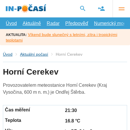
Přejít
na
hlavní
obsah
Úvod
Aktuálně
Radar
Předpověď
Numerický model
Víkend bude slunečný s letními, zítra i tropickými
AKTUALITA:
teplotami
Úvod
Aktuální počasí
Horní Cerekev
Horní Cerekev
Provozovatelem meteostanice Horní Cerekev (Kraj
Vysočina, 600 m n. m.) je Ondřej Štěrba.
21:30
16.8 °C