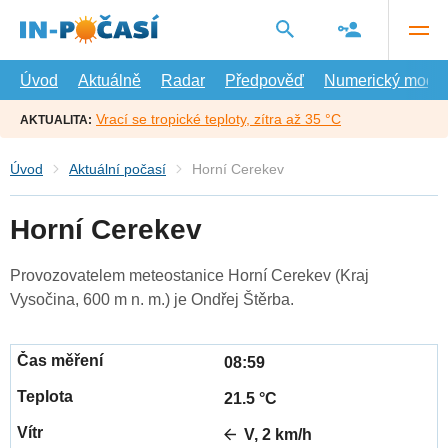
Přejít
na
hlavní
obsah
Úvod
Aktuálně
Radar
Předpověď
Numerický model
Vrací se tropické teploty, zítra až 35 °C
AKTUALITA:
Úvod
Aktuální počasí
Horní Cerekev
Horní Cerekev
Provozovatelem meteostanice Horní Cerekev (Kraj
Vysočina, 600 m n. m.) je Ondřej Štěrba.
08:59
21.5 °C
V, 2 km/h