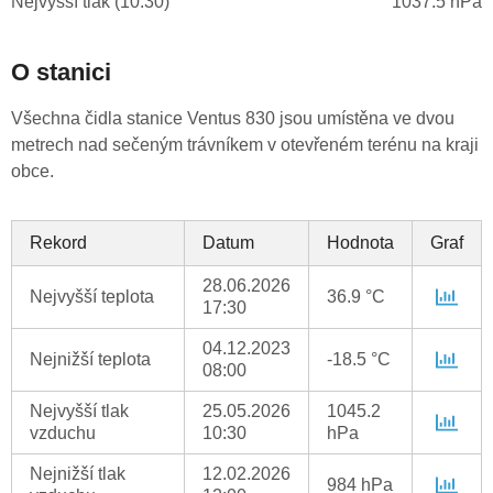
Nejvyšší tlak (10:30)
1037.5 hPa
O stanici
Všechna čidla stanice Ventus 830 jsou umístěna ve dvou
metrech nad sečeným trávníkem v otevřeném terénu na kraji
obce.
Rekord
Datum
Hodnota
Graf
28.06.2026
Nejvyšší teplota
36.9 °C
17:30
04.12.2023
Nejnižší teplota
-18.5 °C
08:00
Nejvyšší tlak
25.05.2026
1045.2
vzduchu
10:30
hPa
Nejnižší tlak
12.02.2026
984 hPa