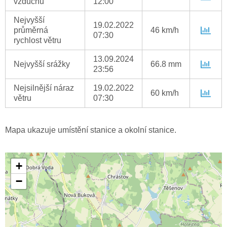
vzduchu
12:00
Nejvyšší
19.02.2022
průměrná
46 km/h
07:30
rychlost větru
13.09.2024
Nejvyšší srážky
66.8 mm
23:56
Nejsilnější náraz
19.02.2022
60 km/h
větru
07:30
Mapa ukazuje umístění stanice a okolní stanice.
+
−