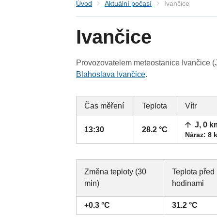
Úvod
Aktuální počasí
Ivančice
Ivančice
Provozovatelem meteostanice Ivančice (J
Blahoslava Ivančice
.
Čas měření
Teplota
Vítr
J, 0 k
13:30
28.2 °C
Náraz: 8 
Změna teploty (30
Teplota před
min)
hodinami
+0.3 °C
31.2 °C