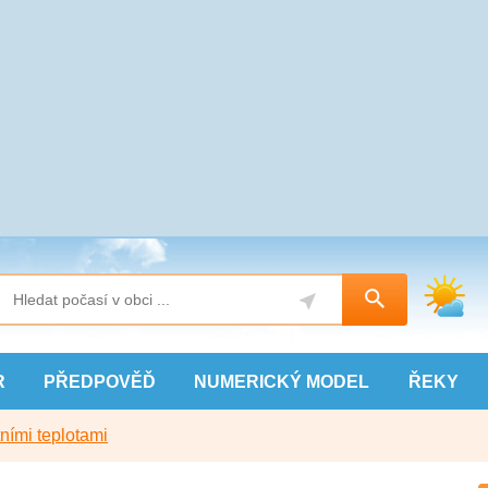
R
PŘEDPOVĚĎ
NUMERICKÝ
MODEL
ŘEKY
ními teplotami