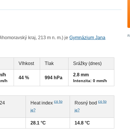
ihomoravský kraj, 213 m n. m.) je
Gymnázium Jana
Vlhkost
Tlak
Srážky (dnes)
m/h
2.8 mm
44 %
994 hPa
km/h
Intenzita: 0 mm/h
co to
co to
 24
Heat index
Rosný bod
je?
je?
28.1 °C
14.8 °C