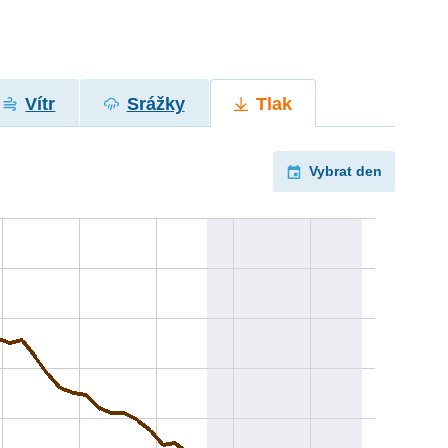
Vítr
Srážky
Tlak
Vybrat den