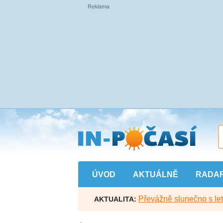
Přejít
na
hlavní
obsah
ÚVOD
AKTUÁLNĚ
RADA
Převážně slunečno s let
AKTUALITA: