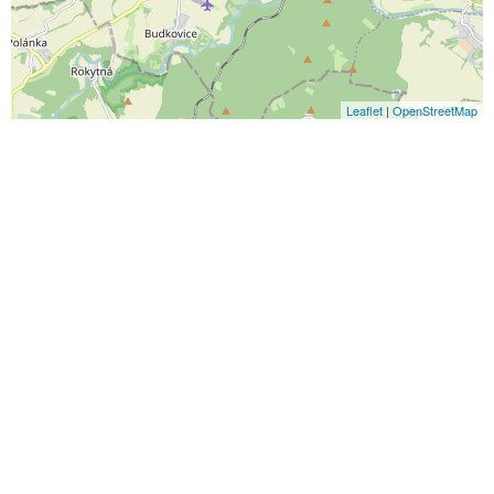
Leaflet
|
OpenStreetMap