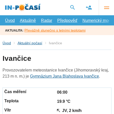
Přejít
na
hlavní
obsah
Úvod
Aktuálně
Radar
Předpověď
Numerický model
Převážně slunečno s letními teplotami
AKTUALITA:
Úvod
Aktuální počasí
Ivančice
Ivančice
Provozovatelem meteostanice Ivančice (Jihomoravský kraj,
213 m n. m.) je
Gymnázium Jana Blahoslava Ivančice
.
06:00
19.9 °C
JV, 2 km/h