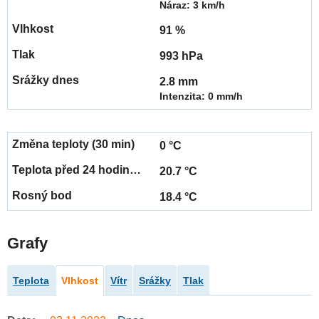
Náraz: 3 km/h
91 %
993 hPa
2.8 mm
Intenzita: 0 mm/h
0 °C
20.7 °C
18.4 °C
Grafy
Teplota
Vlhkost
Vítr
Srážky
Tlak