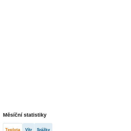
Měsíční statistiky
Teplota
Vítr
Srážky