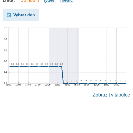
Data:
36 hodin
týden
měsíc
Vybrat den
Zobrazit v tabulce