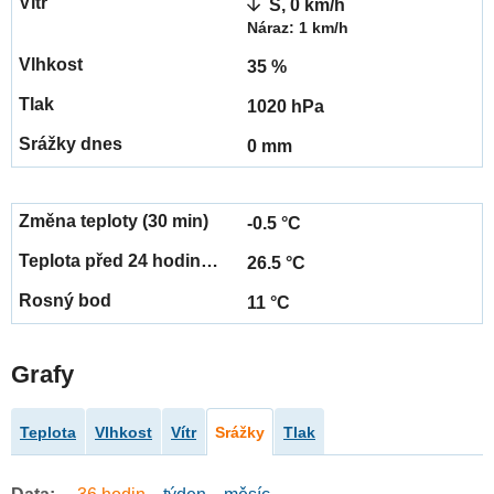
S, 0 km/h
Náraz: 1 km/h
35 %
1020 hPa
0 mm
-0.5 °C
26.5 °C
11 °C
Grafy
Teplota
Vlhkost
Vítr
Srážky
Tlak