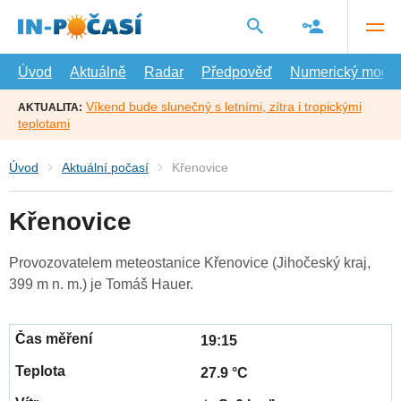
Přejít
na
hlavní
obsah
Úvod
Aktuálně
Radar
Předpověď
Numerický model
Víkend bude slunečný s letními, zítra i tropickými
AKTUALITA:
teplotami
Úvod
Aktuální počasí
Křenovice
Křenovice
Provozovatelem meteostanice Křenovice (Jihočeský kraj,
399 m n. m.) je Tomáš Hauer.
19:15
27.9 °C