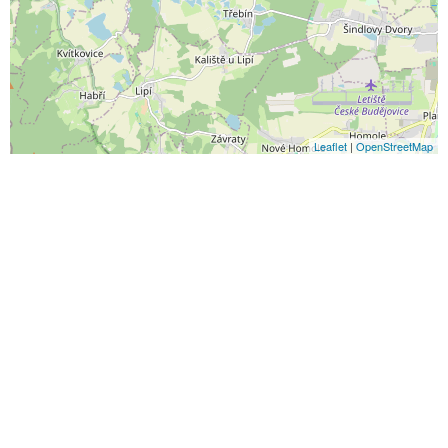
Leaflet
|
OpenStreetMap