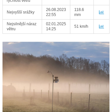
rychlost větru
26.08.2023
118.6
Nejvyšší srážky
22:55
mm
Nejsilnější náraz
02.01.2025
51 km/h
větru
14:25