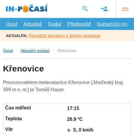
Přejít
na
hlavní
obsah
Úvod
Aktuálně
Radar
Předpověď
Numerický model
Převážně slunečno s letními teplotami
AKTUALITA:
Úvod
Aktuální počasí
Křenovice
Křenovice
Provozovatelem meteostanice Křenovice (Jihočeský kraj,
399 m n. m.) je Tomáš Hauer.
17:15
26.9 °C
S, 0 km/h