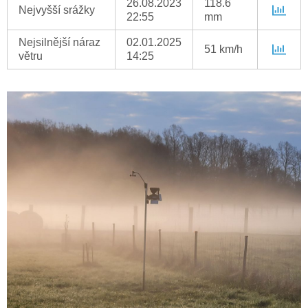
26.08.2023
118.6
Nejvyšší srážky
22:55
mm
Nejsilnější náraz
02.01.2025
51 km/h
větru
14:25