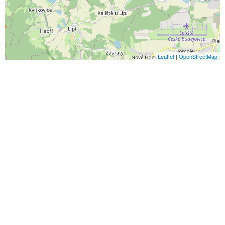
Leaflet
|
OpenStreetMap