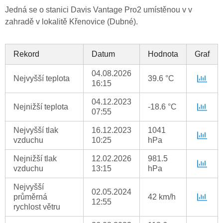
Jedná se o stanici Davis Vantage Pro2 umístěnou v v
zahradě v lokalitě Křenovice (Dubné).
Rekord
Datum
Hodnota
Graf
04.08.2026
Nejvyšší teplota
39.6 °C
16:15
04.12.2023
Nejnižší teplota
-18.6 °C
07:55
Nejvyšší tlak
16.12.2023
1041
vzduchu
10:25
hPa
Nejnižší tlak
12.02.2026
981.5
vzduchu
13:15
hPa
Nejvyšší
02.05.2024
průměrná
42 km/h
12:55
rychlost větru