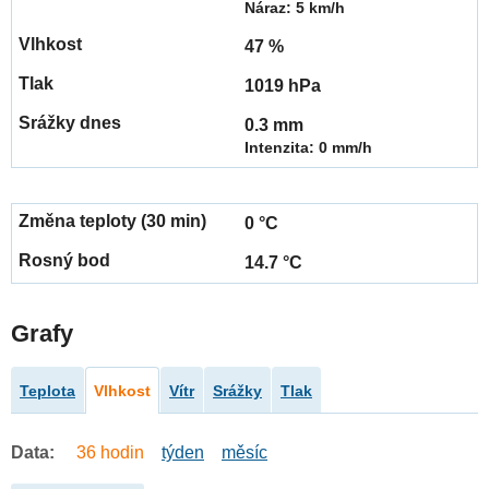
Náraz: 5 km/h
47 %
1019 hPa
0.3 mm
Intenzita: 0 mm/h
0 °C
14.7 °C
Grafy
Teplota
Vlhkost
Vítr
Srážky
Tlak
Data:
36 hodin
týden
měsíc