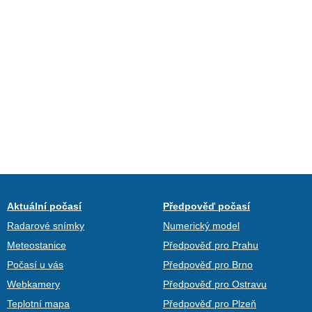
Aktuální počasí
Předpověď počasí
Radarové snímky
Numerický model
Meteostanice
Předpověď pro Prahu
Počasí u vás
Předpověď pro Brno
Webkamery
Předpověď pro Ostravu
Teplotní mapa
Předpověď pro Plzeň