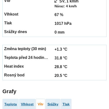
SV, 1 km/h
Náraz: 4 km/h
67 %
1017 hPa
0 mm
+1.3 °C
31.8 °C
28.8 °C
20.5 °C
Grafy
Teplota
Vlhkost
Vítr
Srážky
Tlak