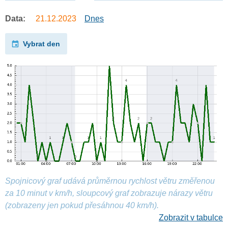
Data:
21.12.2023
Dnes
Vybrat den
Spojnicový graf udává průměrnou rychlost větru změřenou
za 10 minut v km/h, sloupcový graf zobrazuje nárazy větru
(zobrazeny jen pokud přesáhnou 40 km/h).
Zobrazit v tabulce