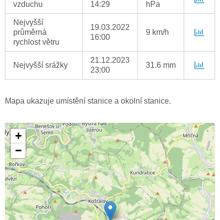
vzduchu
14:29
hPa
Nejvyšší
19.03.2022
průměrná
9 km/h
16:00
rychlost větru
21.12.2023
Nejvyšší srážky
31.6 mm
23:00
Mapa ukazuje umístění stanice a okolní stanice.
+
−