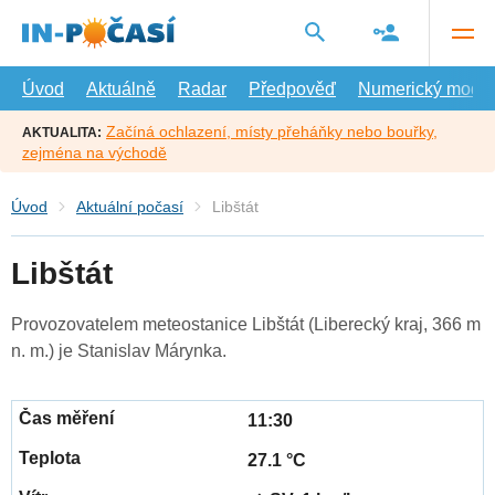
Přejít
na
hlavní
obsah
Úvod
Aktuálně
Radar
Předpověď
Numerický model
Začíná ochlazení, místy přeháňky nebo bouřky,
AKTUALITA:
zejména na východě
Úvod
Aktuální počasí
Libštát
Libštát
Provozovatelem meteostanice Libštát (Liberecký kraj, 366 m
n. m.) je Stanislav Márynka.
11:30
27.1 °C