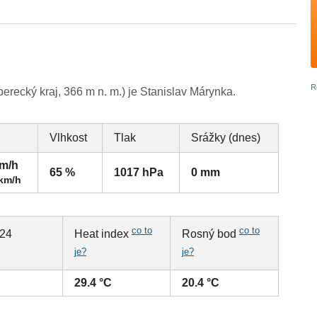
erecký kraj, 366 m n. m.) je Stanislav Márynka.
Vlhkost
Tlak
Srážky (dnes)
km/h
65 %
1017 hPa
0 mm
 km/h
co to
co to
 24
Heat index
Rosný bod
je?
je?
29.4 °C
20.4 °C