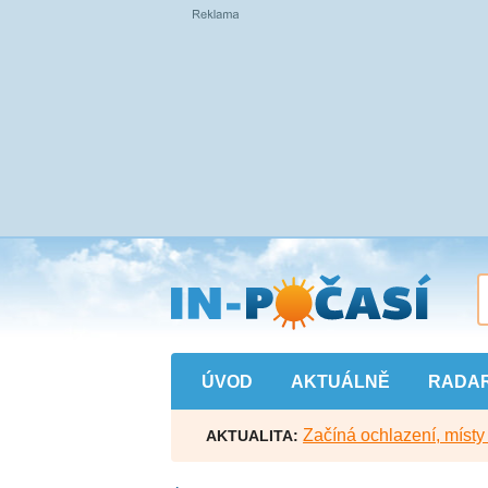
Přejít
na
hlavní
obsah
ÚVOD
AKTUÁLNĚ
RADA
Začíná ochlazení, míst
AKTUALITA: