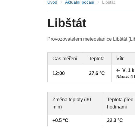
Úvod
Aktuální počasí
Libštát
Libštát
Provozovatelem meteostanice Libštát (Lib
Čas měření
Teplota
Vítr
V, 1 
12:00
27.6 °C
Náraz: 4
Změna teploty (30
Teplota před
min)
hodinami
+0.5 °C
32.3 °C