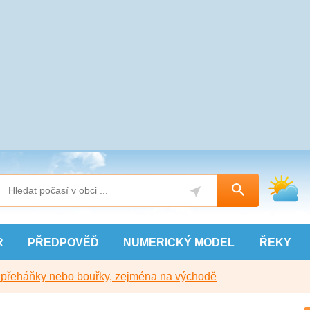
R
PŘEDPOVĚĎ
NUMERICKÝ
MODEL
ŘEKY
y přeháňky nebo bouřky, zejména na východě