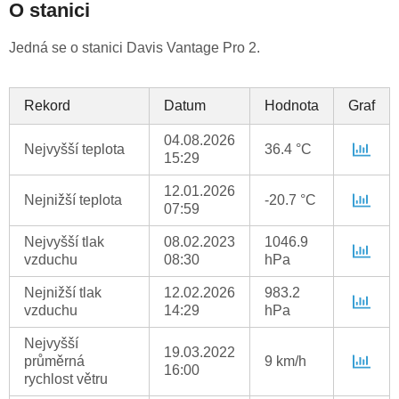
O stanici
Jedná se o stanici Davis Vantage Pro 2.
Rekord
Datum
Hodnota
Graf
04.08.2026
Nejvyšší teplota
36.4 °C
15:29
12.01.2026
Nejnižší teplota
-20.7 °C
07:59
Nejvyšší tlak
08.02.2023
1046.9
vzduchu
08:30
hPa
Nejnižší tlak
12.02.2026
983.2
vzduchu
14:29
hPa
Nejvyšší
19.03.2022
průměrná
9 km/h
16:00
rychlost větru