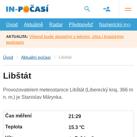
Přejít
na
hlavní
obsah
Úvod
Aktuálně
Radar
Předpověď
Numerický model
Víkend bude slunečný s letními, zítra i tropickými
AKTUALITA:
teplotami
Úvod
Aktuální počasí
Libštát
Libštát
Provozovatelem meteostanice Libštát (Liberecký kraj, 366 m
n. m.) je Stanislav Márynka.
21:29
15.3 °C