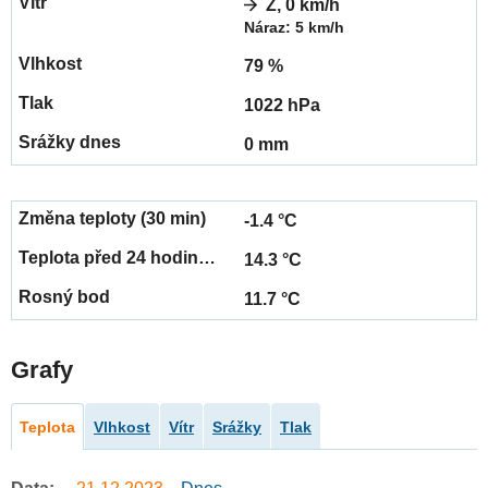
Z, 0 km/h
Náraz: 5 km/h
79 %
1022 hPa
0 mm
-1.4 °C
14.3 °C
11.7 °C
Grafy
Teplota
Vlhkost
Vítr
Srážky
Tlak