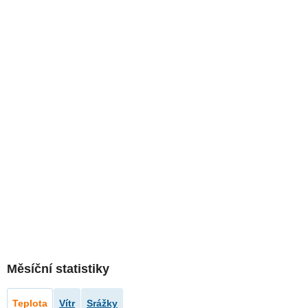
Měsíční statistiky
Teplota
Vítr
Srážky