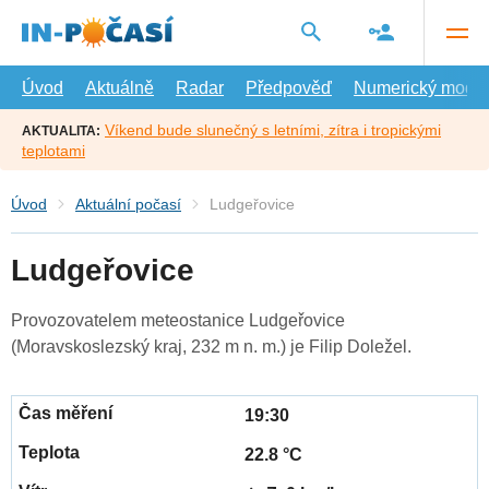
Přejít
na
hlavní
obsah
Úvod
Aktuálně
Radar
Předpověď
Numerický model
Víkend bude slunečný s letními, zítra i tropickými
AKTUALITA:
teplotami
Úvod
Aktuální počasí
Ludgeřovice
Ludgeřovice
Provozovatelem meteostanice Ludgeřovice
(Moravskoslezský kraj, 232 m n. m.) je Filip Doležel.
19:30
22.8 °C