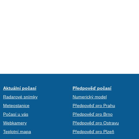
Aktuální počasí
Předpověď počasí
Radarové snímky
Numerický model
Meteostanice
Předpověď pro Prahu
Počasí u vás
Předpověď pro Brno
Webkamery
Předpověď pro Ostravu
Teplotní mapa
Předpověď pro Plzeň