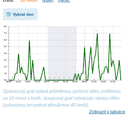
Data:
36 hodin
týden
měsíc
Vybrat den
Spojnicový graf udává průměrnou rychlost větru změřenou
za 10 minut v km/h, sloupcový graf zobrazuje nárazy větru
(zobrazeny jen pokud přesáhnou 40 km/h).
Zobrazit v tabulce