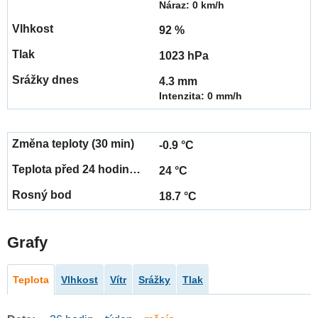
Náraz: 0 km/h
92 %
1023 hPa
4.3 mm
Intenzita: 0 mm/h
-0.9 °C
24 °C
18.7 °C
Grafy
Teplota
Vlhkost
Vítr
Srážky
Tlak