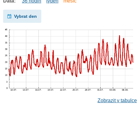
Data:
36 hodin
týden
měsíc
Vybrat den
Zobrazit v tabulce