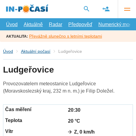
Přejít
na
hlavní
obsah
Úvod
Aktuálně
Radar
Předpověď
Numerický model
Převážně slunečno s letními teplotami
AKTUALITA:
Úvod
Aktuální počasí
Ludgeřovice
Ludgeřovice
Provozovatelem meteostanice Ludgeřovice
(Moravskoslezský kraj, 232 m n. m.) je Filip Doležel.
20:30
20 °C
Z, 0 km/h