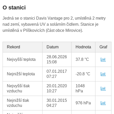
O stanici
Jedná se o stanici Davis Vantage pro 2, umístěná 2 metry
nad zemí, vybavená UV a solárním čidlem. Stanice je
umístěná v Plíškovicích (část obce Mirovice).
Rekord
Datum
Hodnota
Graf
28.06.2026
Nejvyšší teplota
37.8 °C
15:08
07.01.2017
Nejnižší teplota
-20.8 °C
07:27
Nejvyšší tlak
20.01.2020
1048
vzduchu
10:27
hPa
Nejnižší tlak
30.01.2015
976 hPa
vzduchu
04:27