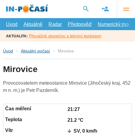
Přejít
na
hlavní
obsah
Úvod
Aktuálně
Radar
Předpověď
Numerický model
Převážně slunečno s letními teplotami
AKTUALITA:
Úvod
Aktuální počasí
Mirovice
Mirovice
Provozovatelem meteostanice Mirovice (Jihočeský kraj, 452
m n. m.) je Petr Pazderník.
21:27
21.2 °C
SV, 0 km/h