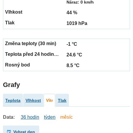
Náraz: 0 km/h
44 %
1019 hPa
-1 °C
24.6 °C
8.5 °C
Grafy
Teplota
Vlhkost
Vítr
Tlak
Data:
36 hodin
týden
měsíc
Vybrat den