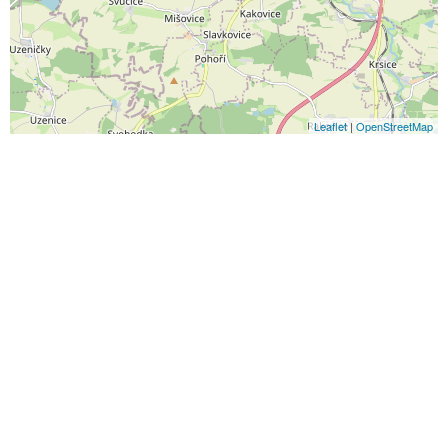
Leaflet
|
OpenStreetMap