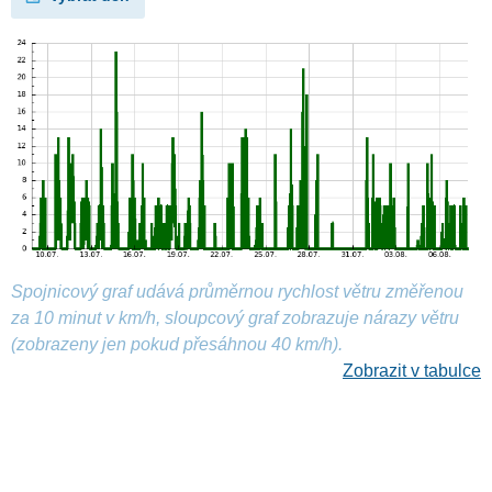
Spojnicový graf udává průměrnou rychlost větru změřenou
za 10 minut v km/h, sloupcový graf zobrazuje nárazy větru
(zobrazeny jen pokud přesáhnou 40 km/h).
Zobrazit v tabulce