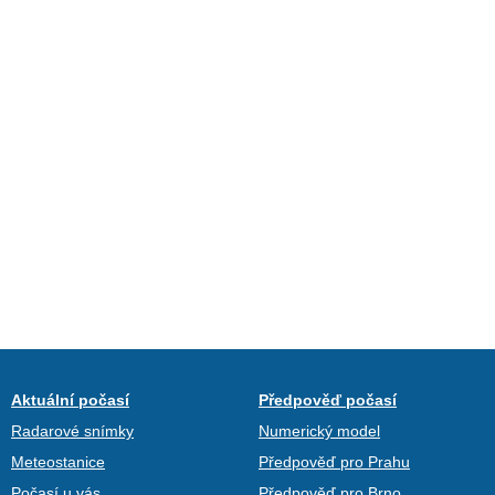
Aktuální počasí
Předpověď počasí
Radarové snímky
Numerický model
Meteostanice
Předpověď pro Prahu
Počasí u vás
Předpověď pro Brno