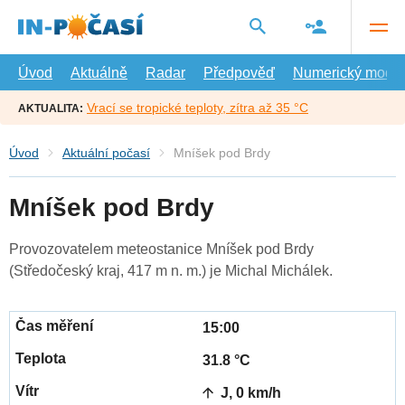
Přejít
na
hlavní
obsah
Úvod
Aktuálně
Radar
Předpověď
Numerický model
Vrací se tropické teploty, zítra až 35 °C
AKTUALITA:
Úvod
Aktuální počasí
Mníšek pod Brdy
Mníšek pod Brdy
Provozovatelem meteostanice Mníšek pod Brdy
(Středočeský kraj, 417 m n. m.) je Michal Michálek.
15:00
31.8 °C
J, 0 km/h