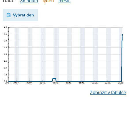
Data:
36 hodin
týden
měsíc
Vybrat den
Zobrazit v tabulce