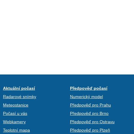
Aktuální počasí
Předpověď počasí
Radarové snímky
Numerický model
Meteostanice
Předpověď pro Prahu
Počasí u vás
Předpověď pro Brno
Webkamery
Předpověď pro Ostravu
Teplotní mapa
Předpověď pro Plzeň