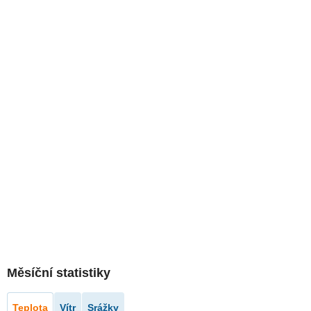
Měsíční statistiky
Teplota
Vítr
Srážky