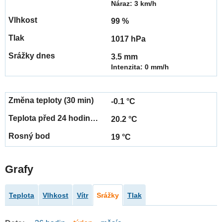
Náraz: 3 km/h
99 %
1017 hPa
3.5 mm
Intenzita: 0 mm/h
-0.1 °C
20.2 °C
19 °C
Grafy
Teplota
Vlhkost
Vítr
Srážky
Tlak