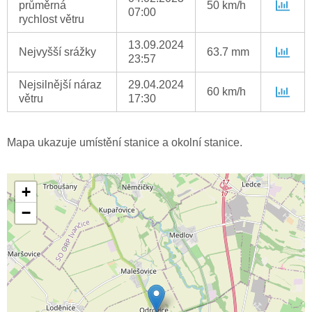
průměrná
50 km/h
07:00
rychlost větru
13.09.2024
Nejvyšší srážky
63.7 mm
23:57
Nejsilnější náraz
29.04.2024
60 km/h
větru
17:30
Mapa ukazuje umístění stanice a okolní stanice.
+
−