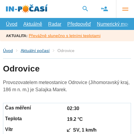
Přejít
na
hlavní
obsah
Úvod
Aktuálně
Radar
Předpověď
Numerický model
Převážně slunečno s letními teplotami
AKTUALITA:
Úvod
Aktuální počasí
Odrovice
Odrovice
Provozovatelem meteostanice Odrovice (Jihomoravský kraj,
186 m n. m.) je Salajka Marek.
02:30
19.2 °C
SV, 1 km/h