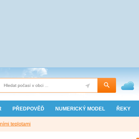
R
PŘEDPOVĚĎ
NUMERICKÝ
MODEL
ŘEKY
ními teplotami