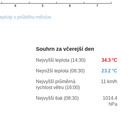
teploty v průběhu měsíce.
Souhrn za včerejší den
Nejvyšší teplota (14:30)
34.3 °C
Nejnižší teplota (08:30)
23.2 °C
Nejvyšší průměrná
11 km/h
rychlost větru (16:00)
Nejvyšší tlak (08:30)
1014.4
hPa