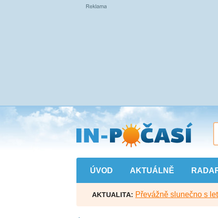
Přejít
na
hlavní
obsah
ÚVOD
AKTUÁLNĚ
RADA
Převážně slunečno s let
AKTUALITA: