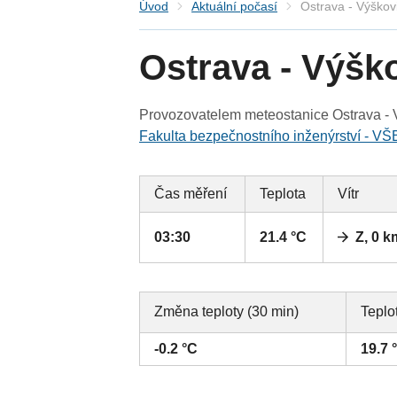
Úvod
Aktuální počasí
Ostrava - Výškov
Ostrava - Výšk
Provozovatelem meteostanice Ostrava - V
Fakulta bezpečnostního inženýrství - VŠ
Čas měření
Teplota
Vítr
03:30
21.4 °C
Z, 0 k
Změna teploty (30 min)
Teplo
-0.2 °C
19.7 