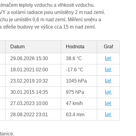
ímačem teploty vzduchu a vlhkosti vzduchu.
VY a solární radiace jsou umístěny 2 m nad zemí.
uchu je umístěn 0,6 m nad zemí. Měření směru a
na střeše budovy ve výšce cca 15 m nad zemí.
Datum
Hodnota
Graf
29.06.2026 15:30
38.6 °C
18.01.2021 02:00
-17.6 °C
23.02.2019 10:32
1045 hPa
30.01.2015 14:35
975 hPa
27.03.2023 10:00
47 km/h
28.08.2022 23:01
63.4 mm
tanice.