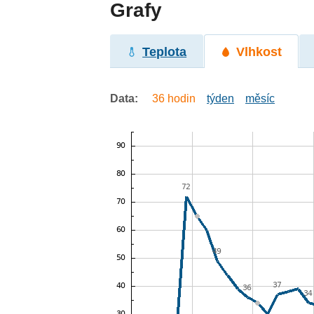
Grafy
Teplota
Vlhkost
Data:
36 hodin
týden
měsíc