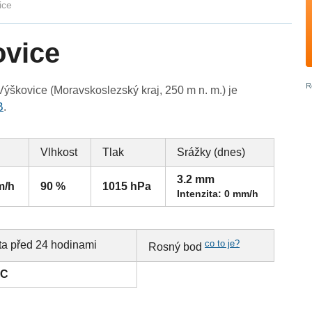
ice
ovice
ýškovice (Moravskoslezský kraj, 250 m n. m.) je
B
.
Vlhkost
Tlak
Srážky (dnes)
3.2 mm
m/h
90 %
1015 hPa
Intenzita: 0 mm/h
co to je?
ta před 24 hodinami
Rosný bod
°C