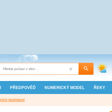
R
PŘEDPOVĚĎ
NUMERICKÝ
MODEL
ŘEKY
ními teplotami