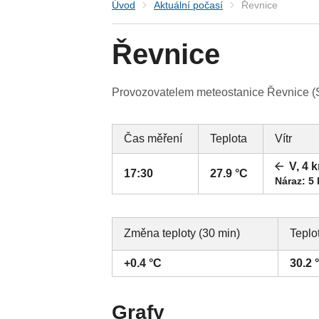
Úvod
Aktuální počasí
Řevnice
Řevnice
Provozovatelem meteostanice Řevnice (St
Čas měření
Teplota
Vítr
V, 4 
17:30
27.9 °C
Náraz: 5
Změna teploty (30 min)
Teplo
+0.4 °C
30.2 
Grafy