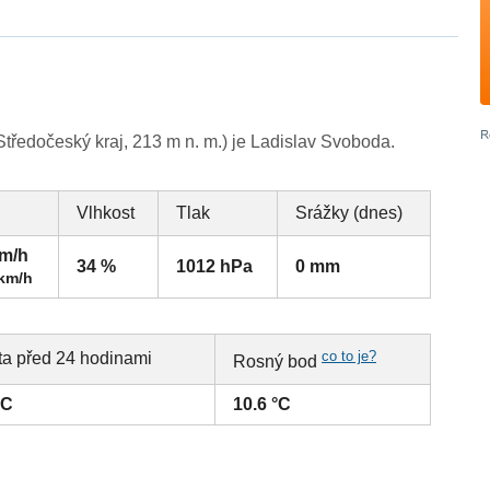
ředočeský kraj, 213 m n. m.) je Ladislav Svoboda.
Vlhkost
Tlak
Srážky (dnes)
km/h
34 %
1012 hPa
0 mm
 km/h
co to je?
ta před 24 hodinami
Rosný bod
°C
10.6 °C