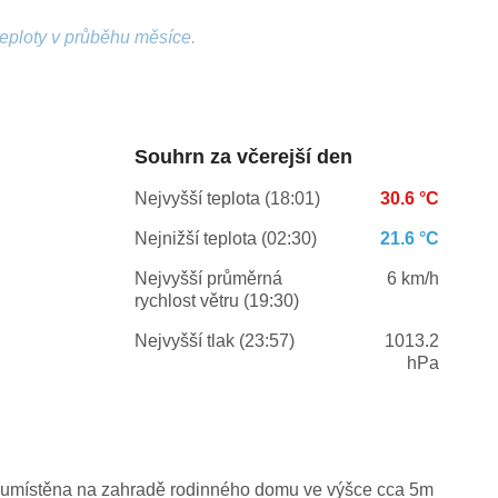
teploty v průběhu měsíce.
Souhrn za včerejší den
Nejvyšší teplota (18:01)
30.6 °C
Nejnižší teplota (02:30)
21.6 °C
Nejvyšší průměrná
6 km/h
rychlost větru (19:30)
Nejvyšší tlak (23:57)
1013.2
hPa
umístěna na zahradě rodinného domu ve výšce cca 5m