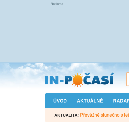
Přejít
na
hlavní
obsah
ÚVOD
AKTUÁLNĚ
RADA
Převážně slunečno s let
AKTUALITA: