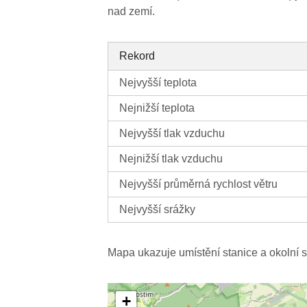
nad zemí.
Rekord
Nejvyšší teplota
Nejnižší teplota
Nejvyšší tlak vzduchu
Nejnižší tlak vzduchu
Nejvyšší průměrná rychlost větru
Nejvyšší srážky
Mapa ukazuje umístění stanice a okolní s
+