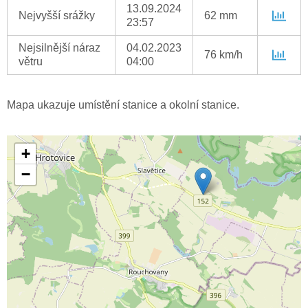
13.09.2024
Nejvyšší srážky
62 mm
23:57
Nejsilnější náraz
04.02.2023
76 km/h
větru
04:00
Mapa ukazuje umístění stanice a okolní stanice.
+
−