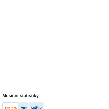
Měsíční statistiky
Teplota
Vítr
Srážky