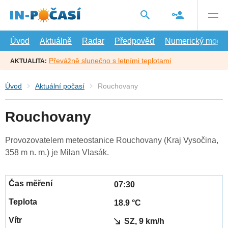
Přejít
na
hlavní
obsah
Úvod
Aktuálně
Radar
Předpověď
Numerický model
Převážně slunečno s letními teplotami
AKTUALITA:
Úvod
Aktuální počasí
Rouchovany
Rouchovany
Provozovatelem meteostanice Rouchovany (Kraj Vysočina,
358 m n. m.) je Milan Vlasák.
07:30
18.9 °C
SZ, 9 km/h