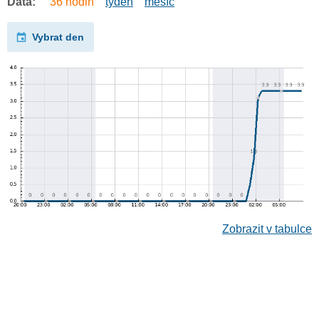
Data:
36 hodin
týden
měsíc
Vybrat den
Zobrazit v tabulce