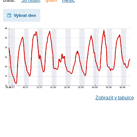
Data:
36 hodin
týden
měsíc
Vybrat den
Zobrazit v tabulce