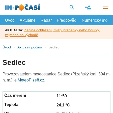
Přejít
na
hlavní
obsah
Úvod
Aktuálně
Radar
Předpověď
Numerický model
Začíná ochlazení, místy přeháňky nebo bouřky,
AKTUALITA:
zejména na východě
Úvod
Aktuální počasí
Sedlec
Sedlec
Provozovatelem meteostanice Sedlec (Plzeňský kraj, 394 m
n. m.) je
MeteoPlzeň.cz
.
11:59
24.1 °C