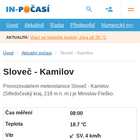
Přejít
na
hlavní
obsah
Úvod
Aktuálně
Radar
Předpověď
Numerický model
Vrací se tropické teploty, zítra až 35 °C
AKTUALITA:
Úvod
Aktuální počasí
Sloveč - Kamilov
Sloveč - Kamilov
Provozovatelem meteostanice Sloveč - Kamilov
(Středočeský kraj, 218 m n. m.) je Miroslav Fleško.
08:00
18.7 °C
SV, 4 km/h