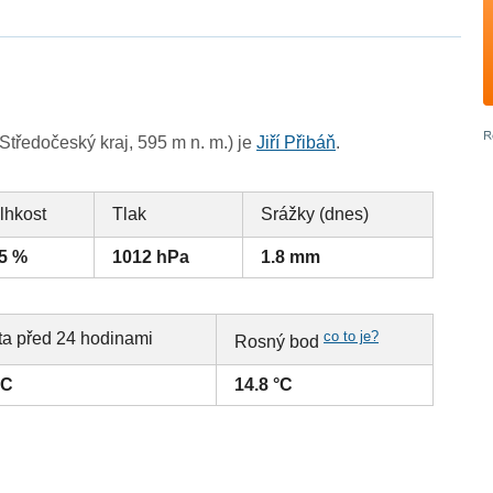
Středočeský kraj, 595 m n. m.) je
Jiří Přibáň
.
lhkost
Tlak
Srážky (dnes)
5 %
1012 hPa
1.8 mm
co to je?
ta před 24 hodinami
Rosný bod
°C
14.8 °C