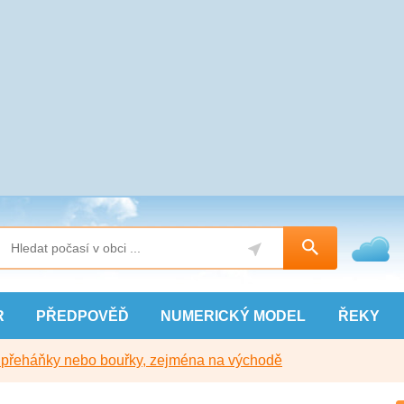
R
PŘEDPOVĚĎ
NUMERICKÝ
MODEL
ŘEKY
y přeháňky nebo bouřky, zejména na východě