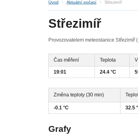
Úvod
Aktuální počasí
Střezimíř
Střezimíř
Provozovatelem meteostanice Střezimíř (
Čas měření
Teplota
V
19:01
24.4 °C
5
Změna teploty (30 min)
Teplo
-0.1 °C
32.5 
Grafy