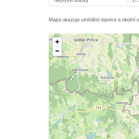
Nejvyšší srážky
17
Mapa ukazuje umístění stanice a okolní s
+
−