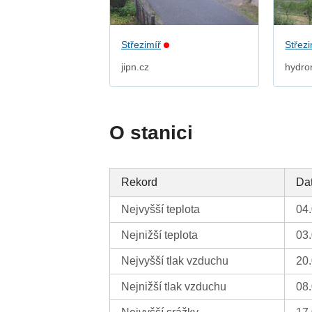
Střezimíř
Střezi
jipn.cz
hydro
O stanici
Rekord
Da
Nejvyšší teplota
04
Nejnižší teplota
03
Nejvyšší tlak vzduchu
20
Nejnižší tlak vzduchu
08