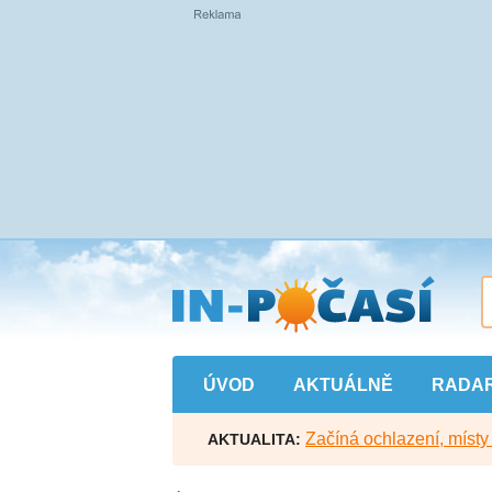
Přejít
na
hlavní
obsah
ÚVOD
AKTUÁLNĚ
RADA
Začíná ochlazení, míst
AKTUALITA: