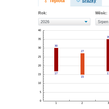
Teplota
Srážky
Rok:
Měsíc: