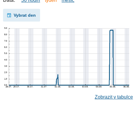
Data:
36 hodin
týden
měsíc
Vybrat den
Zobrazit v tabulce