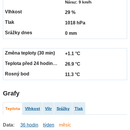
Náraz: 9 km/h
29 %
1018 hPa
0 mm
+1.1 °C
26.9 °C
11.3 °C
Grafy
Teplota
Vlhkost
Vítr
Srážky
Tlak
Data:
36 hodin
týden
měsíc