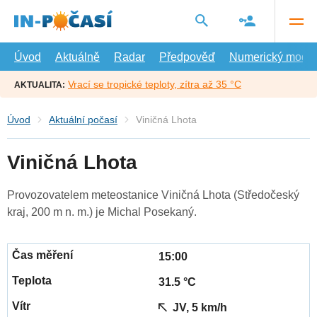
Přejít
na
hlavní
obsah
Úvod
Aktuálně
Radar
Předpověď
Numerický model
Vrací se tropické teploty, zítra až 35 °C
AKTUALITA:
Úvod
Aktuální počasí
Viničná Lhota
Viničná Lhota
Provozovatelem meteostanice Viničná Lhota (Středočeský
kraj, 200 m n. m.) je Michal Posekaný.
15:00
31.5 °C
JV, 5 km/h