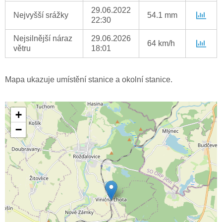
29.06.2022
Nejvyšší srážky
54.1 mm
22:30
Nejsilnější náraz
29.06.2026
64 km/h
větru
18:01
Mapa ukazuje umístění stanice a okolní stanice.
+
−