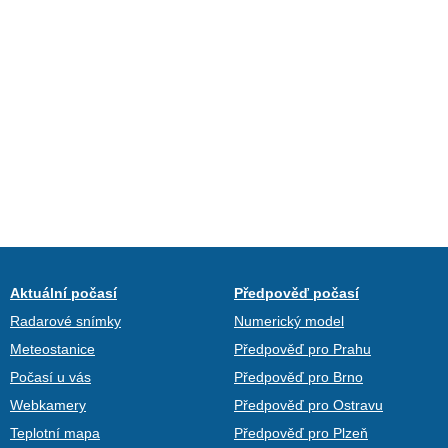
Aktuální počasí
Předpověď počasí
Radarové snímky
Numerický model
Meteostanice
Předpověď pro Prahu
Počasí u vás
Předpověď pro Brno
Webkamery
Předpověď pro Ostravu
Teplotní mapa
Předpověď pro Plzeň