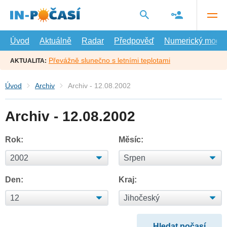
Přejít
na
hlavní
obsah
Úvod
Aktuálně
Radar
Předpověď
Numerický model
Převážně slunečno s letními teplotami
AKTUALITA:
Úvod
Archiv
Archiv - 12.08.2002
Archiv - 12.08.2002
Rok:
Měsíc:
Den:
Kraj: