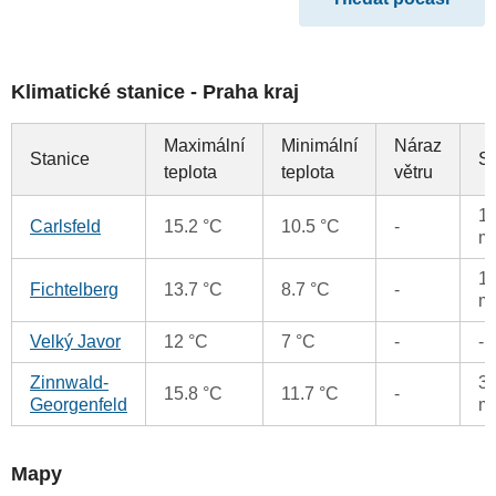
Klimatické stanice - Praha kraj
Maximální
Minimální
Náraz
Stanice
S
teplota
teplota
větru
1
Carlsfeld
15.2 °C
10.5 °C
-
m
1
Fichtelberg
13.7 °C
8.7 °C
-
m
Velký Javor
12 °C
7 °C
-
-
Zinnwald-
3
15.8 °C
11.7 °C
-
Georgenfeld
m
Mapy