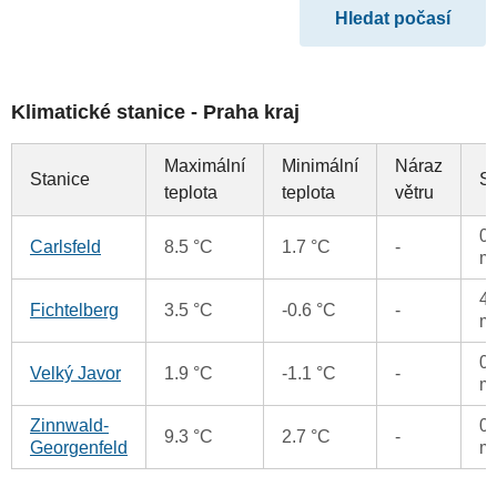
Klimatické stanice - Praha kraj
Maximální
Minimální
Náraz
Stanice
S
teplota
teplota
větru
0.
Carlsfeld
8.5 °C
1.7 °C
-
m
4.
Fichtelberg
3.5 °C
-0.6 °C
-
m
0.
Velký Javor
1.9 °C
-1.1 °C
-
m
Zinnwald-
0.
9.3 °C
2.7 °C
-
Georgenfeld
m