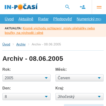
Přejít
na
hlavní
obsah
Úvod
Aktuálně
Radar
Předpověď
Numerický model
Kromě východu ochlazení, místy přeháňky nebo
AKTUALITA:
bouřky, na východě i silné
Úvod
Archiv
Archiv - 08.06.2005
Archiv - 08.06.2005
Rok:
Měsíc:
Den:
Kraj: