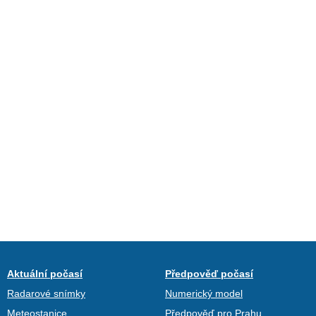
Aktuální počasí
Předpověď počasí
Radarové snímky
Numerický model
Meteostanice
Předpověď pro Prahu