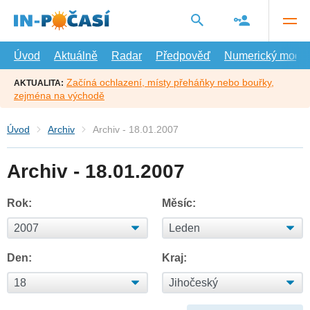
Přejít
na
hlavní
obsah
Úvod
Aktuálně
Radar
Předpověď
Numerický model
Začíná ochlazení, místy přeháňky nebo bouřky,
AKTUALITA:
zejména na východě
Úvod
Archiv
Archiv - 18.01.2007
Archiv - 18.01.2007
Rok:
Měsíc:
Den:
Kraj: