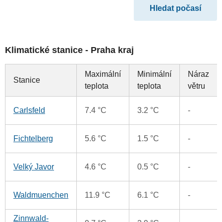
Klimatické stanice - Praha kraj
Maximální
Minimální
Náraz
Stanice
teplota
teplota
větru
Carlsfeld
7.4 °C
3.2 °C
-
Fichtelberg
5.6 °C
1.5 °C
-
Velký Javor
4.6 °C
0.5 °C
-
Waldmuenchen
11.9 °C
6.1 °C
-
Zinnwald-