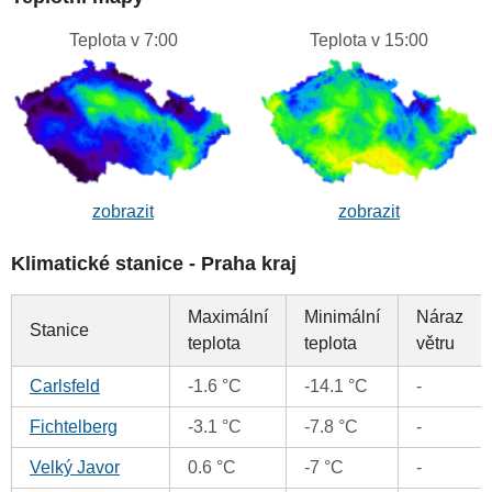
Teplota v 7:00
Teplota v 15:00
zobrazit
zobrazit
Klimatické stanice - Praha kraj
Maximální
Minimální
Náraz
Stanice
teplota
teplota
větru
Carlsfeld
-1.6 °C
-14.1 °C
-
Fichtelberg
-3.1 °C
-7.8 °C
-
Velký Javor
0.6 °C
-7 °C
-