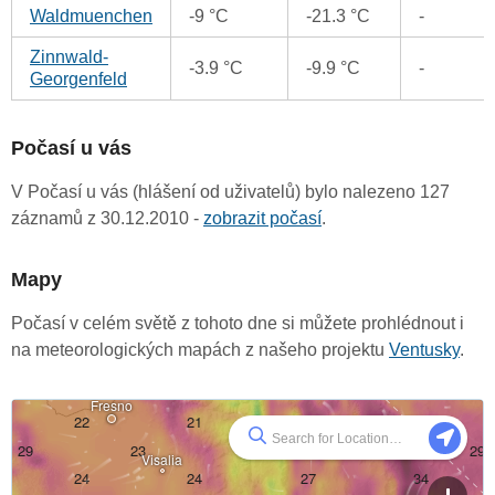
Waldmuenchen
-9 °C
-21.3 °C
-
Zinnwald-
-3.9 °C
-9.9 °C
-
Georgenfeld
Počasí u vás
V Počasí u vás (hlášení od uživatelů) bylo nalezeno 127
záznamů z 30.12.2010 -
zobrazit počasí
.
Mapy
Počasí v celém světě z tohoto dne si můžete prohlédnout i
na meteorologických mapách z našeho projektu
Ventusky
.