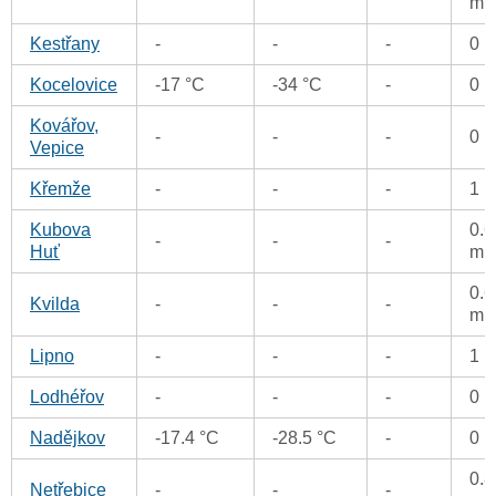
m
Kestřany
-
-
-
0 
Kocelovice
-17 °C
-34 °C
-
0 
Kovářov,
-
-
-
0 
Vepice
Křemže
-
-
-
1 
Kubova
0.6
-
-
-
Huť
m
0.6
Kvilda
-
-
-
m
Lipno
-
-
-
1 
Lodhéřov
-
-
-
0 
Nadějkov
-17.4 °C
-28.5 °C
-
0 
0.8
Netřebice
-
-
-