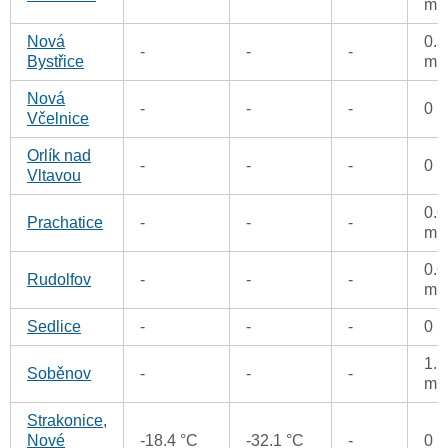
m
Nová
0.5
-
-
-
Bystřice
m
Nová
-
-
-
0 
Včelnice
Orlík nad
-
-
-
0 
Vltavou
0.6
Prachatice
-
-
-
m
0.6
Rudolfov
-
-
-
m
Sedlice
-
-
-
0 
1.1
Soběnov
-
-
-
m
Strakonice,
Nové
-18.4 °C
-32.1 °C
-
0 