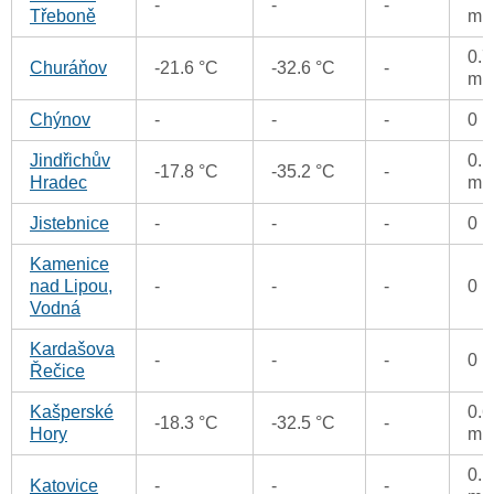
-
-
-
Třeboně
m
0.7
Churáňov
-21.6 °C
-32.6 °C
-
m
Chýnov
-
-
-
0 
Jindřichův
0.1
-17.8 °C
-35.2 °C
-
Hradec
m
Jistebnice
-
-
-
0 
Kamenice
nad Lipou,
-
-
-
0 
Vodná
Kardašova
-
-
-
0 
Řečice
Kašperské
0.6
-18.3 °C
-32.5 °C
-
Hory
m
0.1
Katovice
-
-
-