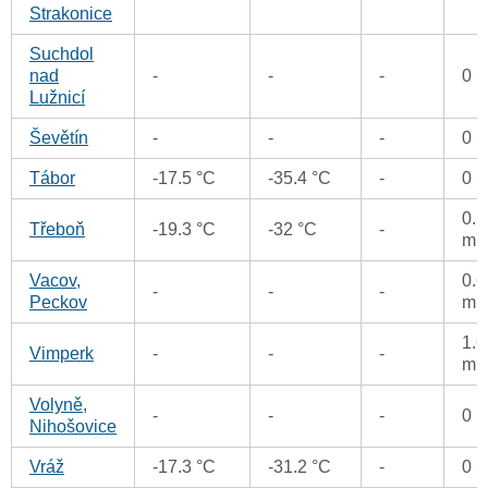
Strakonice
Suchdol
nad
-
-
-
0 
Lužnicí
Ševětín
-
-
-
0 
Tábor
-17.5 °C
-35.4 °C
-
0 
0.5
Třeboň
-19.3 °C
-32 °C
-
m
Vacov,
0.6
-
-
-
Peckov
m
1.6
Vimperk
-
-
-
m
Volyně,
-
-
-
0 
Nihošovice
Vráž
-17.3 °C
-31.2 °C
-
0 