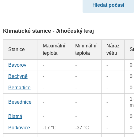
Klimatické stanice - Jihočeský kraj
Maximální
Minimální
Náraz
Stanice
Sr
teplota
teplota
větru
Bavorov
-
-
-
0 
Bechyně
-
-
-
0 
Bernartice
-
-
-
0 
1.4
Besednice
-
-
-
m
Blatná
-
-
-
0 
Borkovice
-17 °C
-37 °C
-
0 