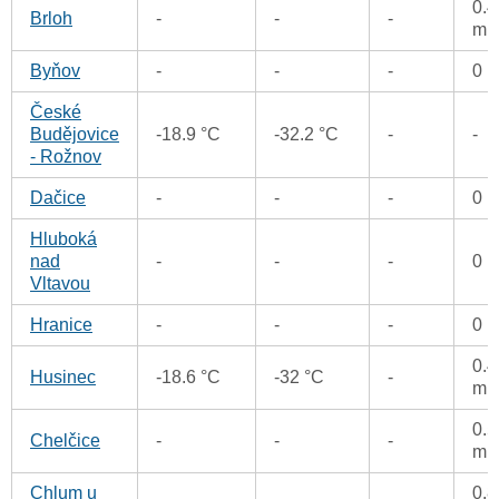
0.4
Brloh
-
-
-
m
Byňov
-
-
-
0 
České
Budějovice
-18.9 °C
-32.2 °C
-
-
- Rožnov
Dačice
-
-
-
0 
Hluboká
nad
-
-
-
0 
Vltavou
Hranice
-
-
-
0 
0.4
Husinec
-18.6 °C
-32 °C
-
m
0.5
Chelčice
-
-
-
m
Chlum u
0.8