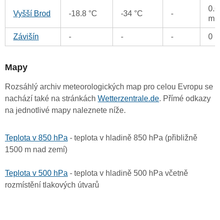
0.6
Vyšší Brod
-18.8 °C
-34 °C
-
m
Závišín
-
-
-
0 
Mapy
Rozsáhlý archiv meteorologických map pro celou Evropu se
nachází také na stránkách
Wetterzentrale.de
. Přímé odkazy
na jednotlivé mapy naleznete níže.
Teplota v 850 hPa
- teplota v hladině 850 hPa (přibližně
1500 m nad zemí)
Teplota v 500 hPa
- teplota v hladině 500 hPa včetně
rozmístění tlakových útvarů