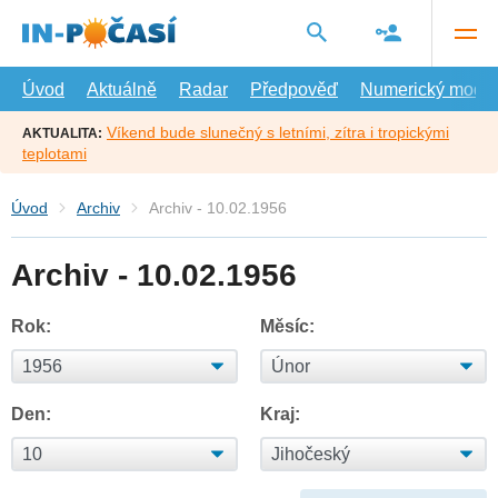
Přejít
na
hlavní
obsah
Úvod
Aktuálně
Radar
Předpověď
Numerický model
Víkend bude slunečný s letními, zítra i tropickými
AKTUALITA:
teplotami
Úvod
Archiv
Archiv - 10.02.1956
Archiv - 10.02.1956
Rok:
Měsíc:
Den:
Kraj: