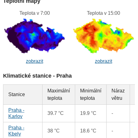
Teplotní mapy
Teplota v 7:00
Teplota v 15:00
zobrazit
zobrazit
Klimatické stanice - Praha
Maximální
Minimální
Náraz
Stanice
S
teplota
teplota
větru
Praha -
0
39.7 °C
19.9 °C
-
Karlov
Praha -
0
38 °C
18.6 °C
-
Kbely