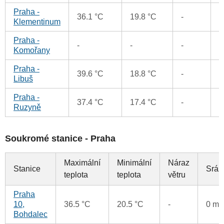
Praha -
0
36.1 °C
19.8 °C
-
Klementinum
Praha -
-
-
-
1
Komořany
Praha -
0
39.6 °C
18.8 °C
-
Libuš
Praha -
37.4 °C
17.4 °C
-
1
Ruzyně
Soukromé stanice - Praha
Maximální
Minimální
Náraz
Stanice
Sráž
teplota
teplota
větru
Praha
10,
36.5 °C
20.5 °C
-
0 m
Bohdalec