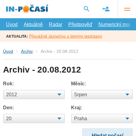
Přejít
na
hlavní
obsah
Úvod
Aktuálně
Radar
Předpověď
Numerický model
Převážně slunečno s letními teplotami
AKTUALITA:
Úvod
Archiv
Archiv - 20.08.2012
Archiv - 20.08.2012
Rok:
Měsíc:
Den:
Kraj: