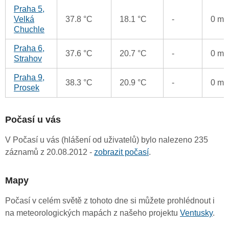
Praha 5,
Velká
37.8 °C
18.1 °C
-
0 m
Chuchle
Praha 6,
37.6 °C
20.7 °C
-
0 m
Strahov
Praha 9,
38.3 °C
20.9 °C
-
0 m
Prosek
Počasí u vás
V Počasí u vás (hlášení od uživatelů) bylo nalezeno 235
záznamů z 20.08.2012 -
zobrazit počasí
.
Mapy
Počasí v celém světě z tohoto dne si můžete prohlédnout i
na meteorologických mapách z našeho projektu
Ventusky
.