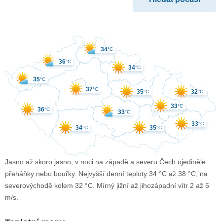
34
°C
36
°C
34
°C
35
°C
37
°C
35
32
°C
°C
33
°C
36
°C
33
°C
33
°C
34
35
°C
°C
Jasno až skoro jasno, v noci na západě a severu Čech ojediněle
přeháňky nebo bouřky. Nejvyšší denní teploty 34 °C až 38 °C, na
severovýchodě kolem 32 °C. Mírný jižní až jihozápadní vítr 2 až 5
m/s.