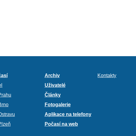
así
Archiv
Kontakty
l
Uživatelé
Prahu
Články
Brno
Fotogalerie
Ostravu
Aplikace na telefony
Plzeň
Počasí na web