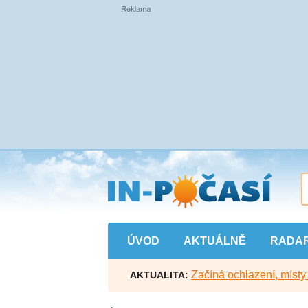
Přejít
na
hlavní
obsah
ÚVOD
AKTUÁLNĚ
RADA
Začíná ochlazení, míst
AKTUALITA: