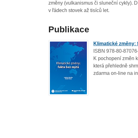
změny (vulkanismus či sluneční cykly). 
v řádech stovek až tisíců let.
Publikace
Klimatické změny: 
ISBN 978-80-87076
K pochopení změn kl
která přehledně shr
zdarma on-line na in