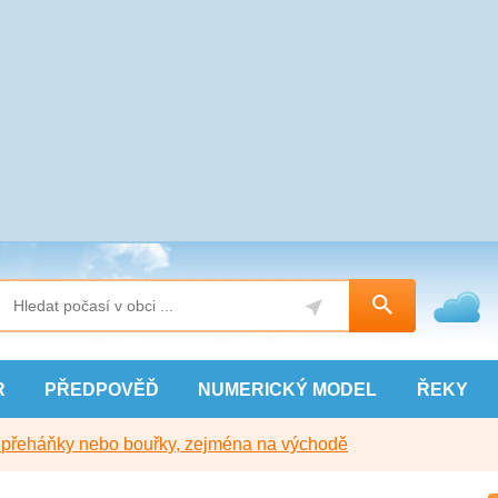
R
PŘEDPOVĚĎ
NUMERICKÝ
MODEL
ŘEKY
y přeháňky nebo bouřky, zejména na východě