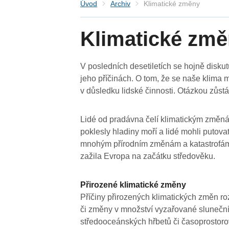
Úvod
Archiv
Klimatické změny
Klimatické zm
V posledních desetiletích se hojně disk
jeho příčinách. O tom, že se naše klima 
v důsledku lidské činnosti. Otázkou zůs
Lidé od pradávna čelí klimatickým změná
poklesly hladiny moří a lidé mohli putov
mnohým přírodním změnám a katastrofám.
zažila Evropa na začátku středověku.
Přirozené klimatické změny
Příčiny přirozených klimatických změn r
či změny v množství vyzařované sluneční 
středooceánských hřbetů či časoprostorov