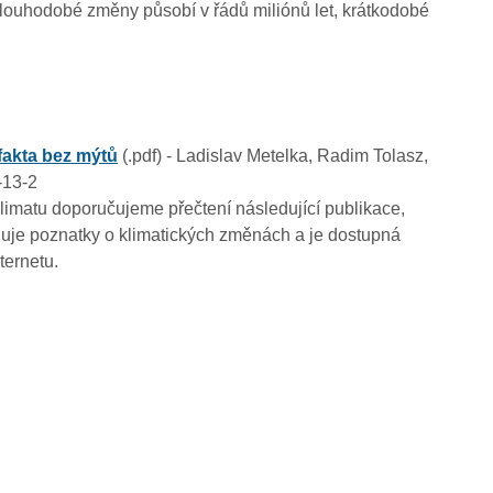
Dlouhodobé změny působí v řádů miliónů let, krátkodobé
fakta bez mýtů
(.pdf) - Ladislav Metelka, Radim Tolasz,
-13-2
imatu doporučujeme přečtení následující publikace,
nuje poznatky o klimatických změnách a je dostupná
ternetu.