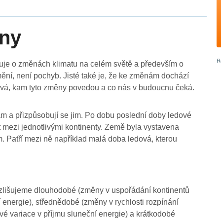
ěny
utuje o změnách klimatu na celém světě a především o
mění, není pochyb. Jisté také je, že ke změnám dochází
tává, kam tyto změny povedou a co nás v budoucnu čeká.
m a přizpůsobují se jim. Po dobu poslední doby ledové
at mezi jednotlivými kontinenty. Země byla vystavena
 Patří mezi ně například malá doba ledová, kterou
ozlišujeme dlouhodobé (změny v uspořádání kontinentů
energie), střednědobé (změny v rychlosti rozpínání
é variace v příjmu sluneční energie) a krátkodobé