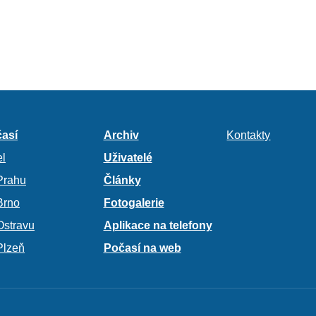
así
Archiv
Kontakty
l
Uživatelé
Prahu
Články
Brno
Fotogalerie
Ostravu
Aplikace na telefony
Plzeň
Počasí na web