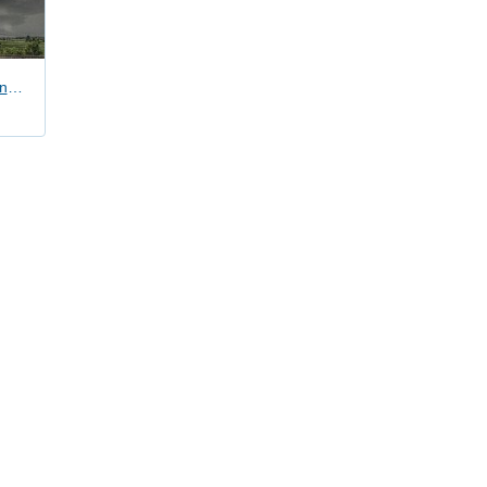
vláštnosti
Supercela s tornádem