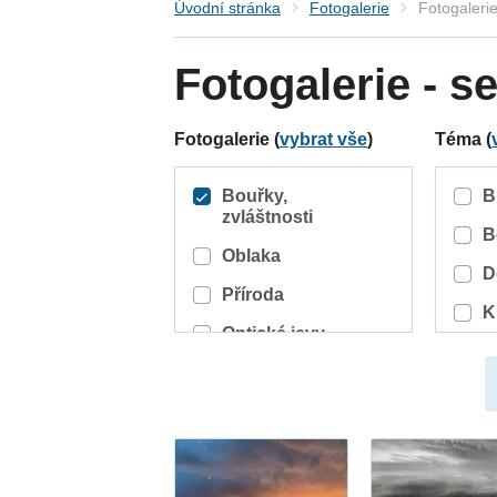
Úvodní stránka
Fotogalerie
Fotogaleri
Fotogalerie - 
Fotogalerie (
vybrat vše
)
Téma (
Bouřky,
B
zvláštnosti
B
Oblaka
D
Příroda
K
Optické jevy
S
S
T
T