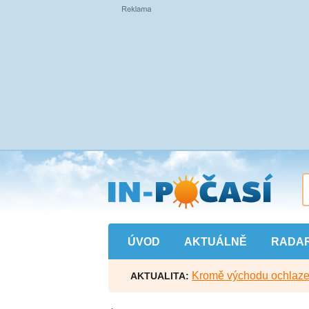
Přejít
na
hlavní
obsah
ÚVOD
AKTUÁLNĚ
RADA
Kromě východu ochlazen
AKTUALITA: