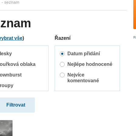
e - seznam
seznam
vybrat vše
)
Řazení
lesky
Datum přidání
ouřková oblaka
Nejlépe hodnocené
ownburst
Nejvíce
komentované
roupy
helf cloud
upercely
ornáda
romby