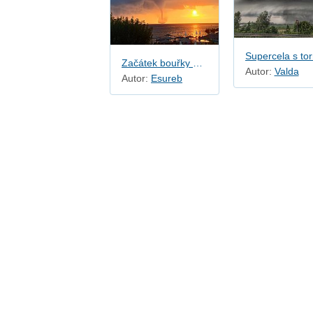
Z
Začátek bouřky v Řecku
Autor:
Valda
Autor:
Esureb