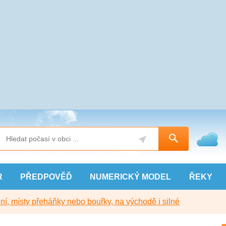
R
PŘEDPOVĚĎ
NUMERICKÝ
MODEL
ŘEKY
í, místy přeháňky nebo bouřky, na východě i silné