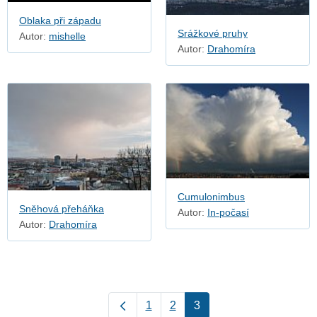
Oblaka při západu
Srážkové pruhy
Autor:
mishelle
Autor:
Drahomíra
Cumulonimbus
Sněhová přeháňka
Autor:
In-počasí
Autor:
Drahomíra
1
2
3