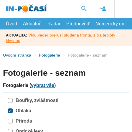
Přejít
na
hlavní
obsah
Úvod
Aktuálně
Radar
Předpověď
Numerický model
Vlnu veder přeruší studená fronta, zítra teploty
AKTUALITA:
klesnou
Úvodní stránka
Fotogalerie
Fotogalerie - seznam
Fotogalerie - seznam
Fotogalerie (
vybrat vše
)
Bouřky, zvláštnosti
Oblaka
Příroda
Optické jevy