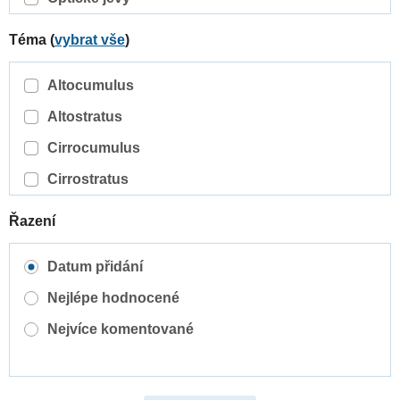
Téma (
vybrat vše
)
Altocumulus
Altostratus
Cirrocumulus
Cirrostratus
Cirrus
Řazení
Cumulonimbus
Datum přidání
Cumulus
Nejlépe hodnocené
Nimbostratus
Nejvíce komentované
Orografické oblaky
Stratocumulus
Stratus