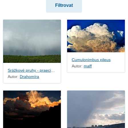
Zvláštní oblaky
Cumulonimbus pileus
Autor:
maff
Srážkové pruhy - praecipitatio
Autor:
Drahomíra