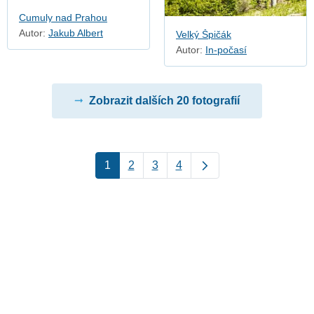
Cumuly nad Prahou
Autor:
Jakub Albert
Velký Špičák
Autor:
In-počasí
Zobrazit dalších 20 fotografií
1
2
3
4