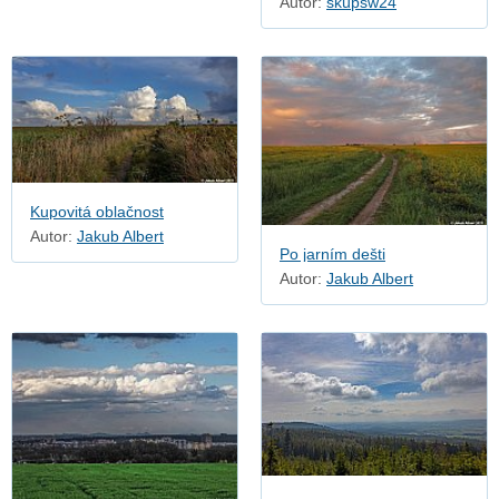
Autor:
skupsw24
Kupovitá oblačnost
Autor:
Jakub Albert
Po jarním dešti
Autor:
Jakub Albert