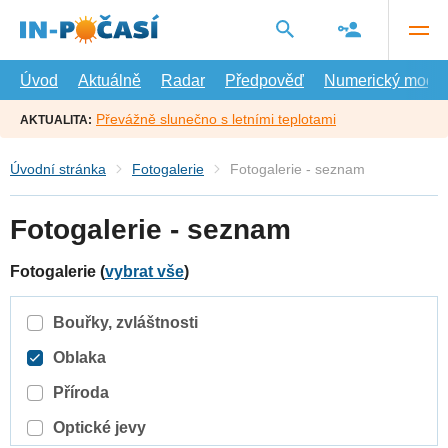
Přejít
na
hlavní
obsah
Úvod
Aktuálně
Radar
Předpověď
Numerický model
Převážně slunečno s letními teplotami
AKTUALITA:
Úvodní stránka
Fotogalerie
Fotogalerie - seznam
Fotogalerie - seznam
Fotogalerie (
vybrat vše
)
Bouřky, zvláštnosti
Oblaka
Příroda
Optické jevy