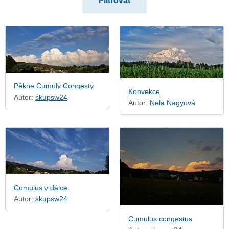
Zvláštní oblaky
Pěkne Cumuly Congesty
Konvekce
Autor:
skupsw24
Autor:
Nela Nagyová
Cumulus v dálce
Autor:
skupsw24
Cumulus congestus