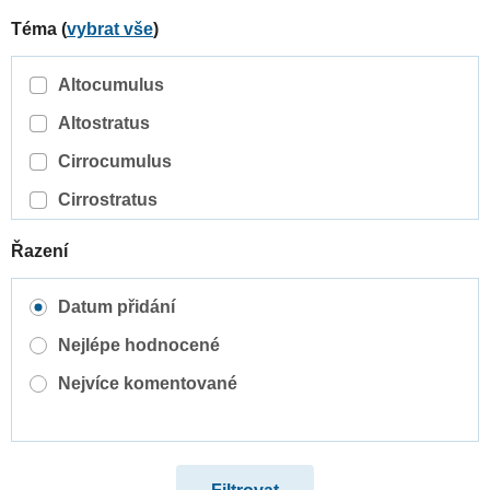
Téma (
vybrat vše
)
Altocumulus
Altostratus
Cirrocumulus
Cirrostratus
Cirrus
Řazení
Cumulonimbus
Datum přidání
Cumulus
Nejlépe hodnocené
Nimbostratus
Nejvíce komentované
Orografické oblaky
Stratocumulus
Stratus