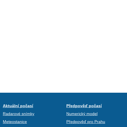
Aktuální počasí
Předpověď počasí
Radarové snímky
Numerický model
Meteostanice
Předpověď pro Prahu