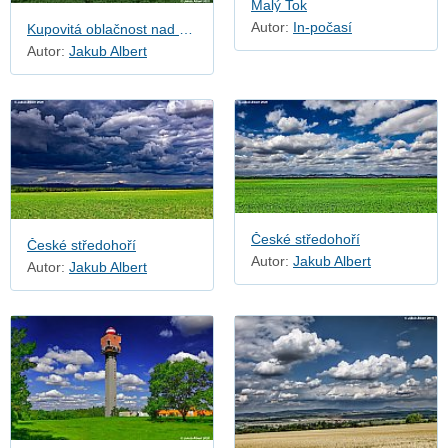
Malý Tok
Autor:
In-počasí
Kupovitá oblačnost nad Bezdězem
Autor:
Jakub Albert
České středohoří
České středohoří
Autor:
Jakub Albert
Autor:
Jakub Albert